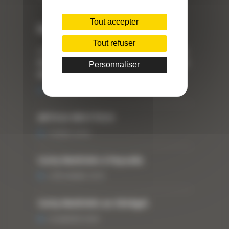
Tout accepter
Dernières actualités
Tout refuser
« Nous achetons avant tout du Curty
Matériels », David Hernandez de chez
Personnaliser
DBS
25 FÉVRIER 2021
ARTICLE WESTTECH
6 MARS 2018
Curty Matériels à Paysalia
3 DÉCEMBRE 2019
Curty Matériels au Sénégal
13 JANVIER 2020