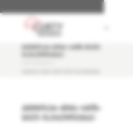
Panneau de gestion des cookies
Dd96f43e-D06c-48fb-B325-
5c2429952da2-
CURTY MATÉRIELS
/
DD96F43E-D06C-48FB-B325-5C2429952DA2-
dd96f43e-d06c-48fb-
b325-5c2429952da2-