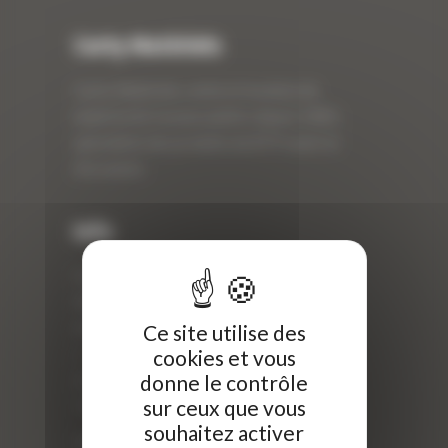
Curty Matériels
Curty Matériels, vente et location de
matériel de travaux publics depuis 1983,
spécialiste des produits de BTP neufs et
d’occasion.
Info
Curty Matériels
40 Rue Roger Salengro,
69 740 Genas, France
Ce site utilise des
cookies et vous
//
donne le contrôle
ZI Arbin
sur ceux que vous
73 800 Montmélian
souhaitez activer
Téléphone : 04 78 90 57 00