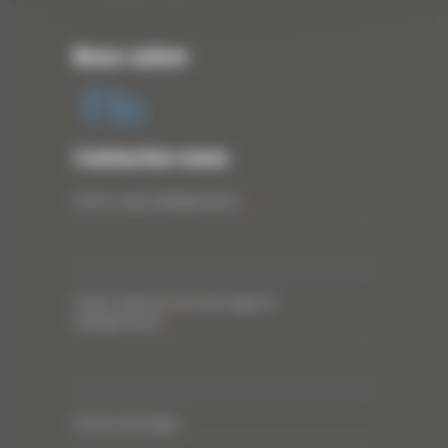
Nous suivre
Contactez-nous
Votre nom (obligatoire)
*
Votre adresse de messagerie
(obligatoire)
*
Votre message