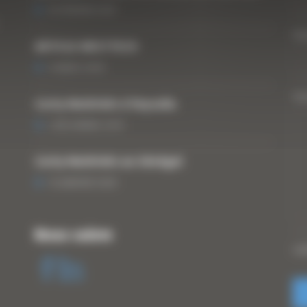
25 FÉVRIER 2021
Vo
ARTICLE WESTTECH
6 MARS 2018
Vo
Curty Matériels à Paysalia
3 DÉCEMBRE 2019
Curty Matériels au Sénégal
13 JANVIER 2020
Nous suivre
CA