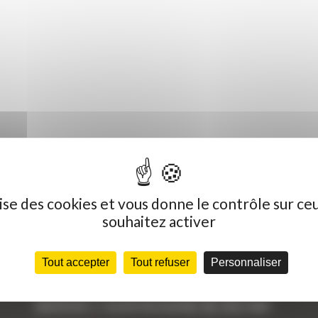
ilise des cookies et vous donne le contrôle sur ce
souhaitez activer
Dernières actualités
C
Tout accepter
Tout refuser
Personnaliser
« Nous achetons avant tout du Curty
Vo
Matériels », David Hernandez de chez DBS