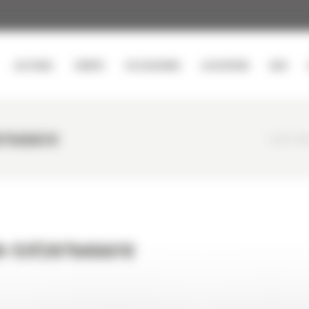
ACCUEIL
VENTE
OCCASIONS
LOCATION
SAV
87b6bb7d
CURTY MA
8-53f287b6bb7d