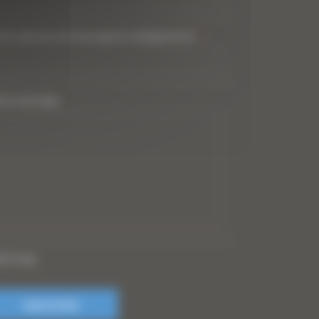
tre adresse de messagerie (obligatoire)
*
tre message
PTCHA