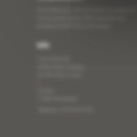
Curty Matériels, vente et location de matériel de
travaux publics depuis 1983, spécialiste des
produits de BTP neufs et d’occasion.
Info
Curty Matériels
40 Rue Roger Salengro,
69 740 Genas, France
//
ZI Arbin
73 800 Montmélian
Téléphone : 04 78 90 57 00