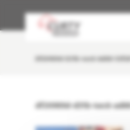
Panneau de gestion des cookies
Df20989d-D31b-4ec6-Ad88-53f2
df20989d-d31b-4ec6-ad8