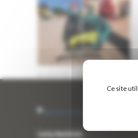
21 JUILLET 2022
PAR
ERIC ALVAREZ
0
Ce site ut
Curty Matériels