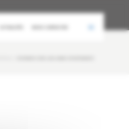
ACTUALITÉS
NOUS CONTACTER
TÉRIELS
/
DF20989D-D31B-4EC6-AD88-53F287B6BB7D