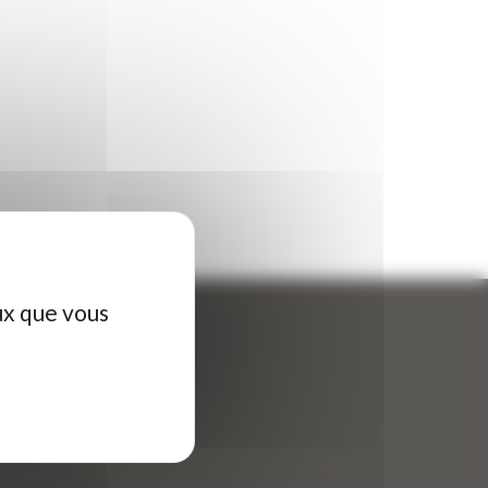
ux que vous
ontactez-nous
tre nom (obligatoire)
*