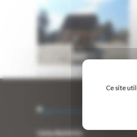
12 JANVIER 2022
PAR
ERIC ALVAREZ
0
Ce site ut
Curty Matériels