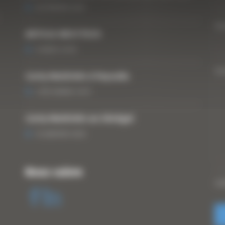
25 FÉVRIER 2021
Vo
ARTICLE WESTTECH
6 MARS 2018
Vo
Curty Matériels à Paysalia
3 DÉCEMBRE 2019
Curty Matériels au Sénégal
13 JANVIER 2020
Nous suivre
CA