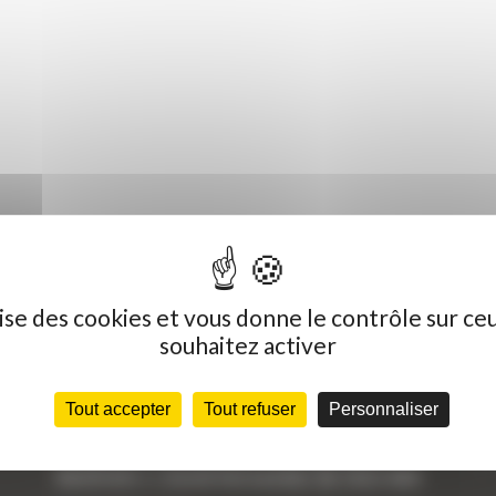
ilise des cookies et vous donne le contrôle sur ce
souhaitez activer
Dernières actualités
C
Tout accepter
Tout refuser
Personnaliser
« Nous achetons avant tout du Curty
Vo
Matériels », David Hernandez de chez DBS