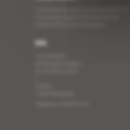
Curty Matériels, vente et location de matériel de
travaux publics depuis 1983, spécialiste des
produits de BTP neufs et d’occasion.
Info
Curty Matériels
40 Rue Roger Salengro,
69 740 Genas, France
//
ZI Arbin
73 800 Montmélian
Téléphone : 04 78 90 57 00