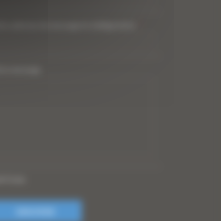
tre adresse de messagerie (obligatoire)
*
tre message
PTCHA