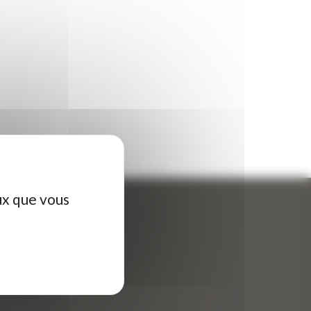
ux que vous
ontactez-nous
tre nom (obligatoire)
*