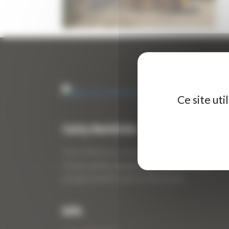
Ce site ut
Curty Matériels
Curty Matériels, vente et location de matériel de
travaux publics depuis 1983, spécialiste des
produits de BTP neufs et d’occasion.
Info