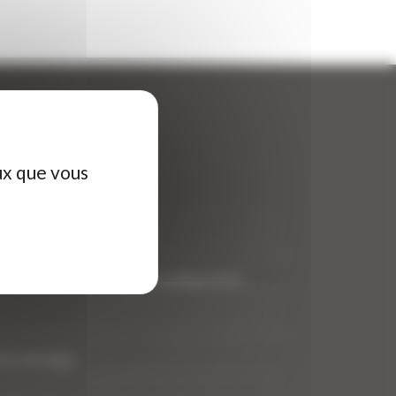
ontactez-nous
ux que vous
tre nom (obligatoire)
*
tre adresse de messagerie (obligatoire)
*
tre message