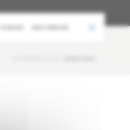
ACTUALITÉS
NOUS CONTACTER
CURTY MATÉRIELS
/
ACCUEIL
/
20160909_150300