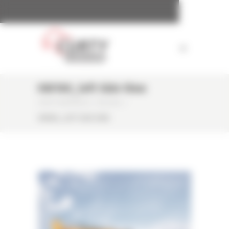
Panneau de gestion des cookies
HW180_left Side View
CURTY MATÉRIELS
/
ACCUEIL
/
HW180_LEFT SIDE VIEW