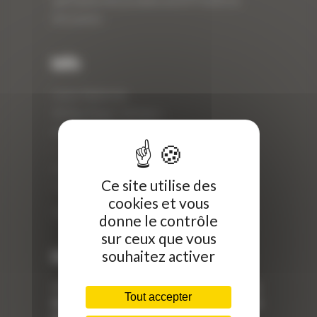
spécialiste des produits de BTP neufs et
d’occasion.
Info
Curty Matériels
40 Rue Roger Salengro,
69 740 Genas, France
//
ZI Arbin
Ce site utilise des
73 800 Montmélian
cookies et vous
Téléphone : 04 78 90 57 00
donne le contrôle
sur ceux que vous
souhaitez activer
Dernières actualités
« Nous achetons avant tout du Curty
Tout accepter
Matériels », David Hernandez de chez