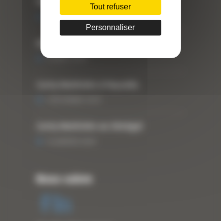
DBS
Tout refuser
25 FÉVRIER 2021
Personnaliser
ARTICLE WESTTECH
6 MARS 2018
Curty Matériels à Paysalia
3 DÉCEMBRE 2019
Curty Matériels au Sénégal
13 JANVIER 2020
Nous suivre