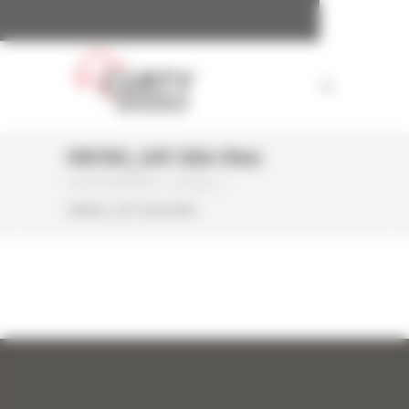
Panneau de gestion des cookies
HW180_left Side View
CURTY MATÉRIELS
/
ACCUEIL
/
HW180_LEFT SIDE VIEW