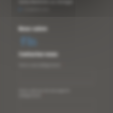
Curty Matériels au Sénégal
13 JANVIER 2020
Nous suivre
Contactez-nous
Votre nom (obligatoire)
*
Votre adresse de messagerie
(obligatoire)
*