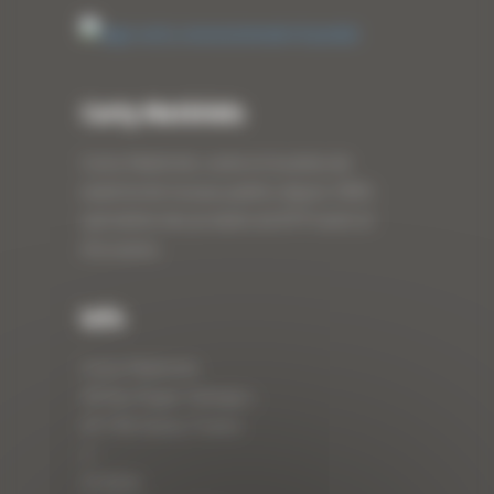
Curty Matériels
Curty Matériels, vente et location de
matériel de travaux publics depuis 1983,
spécialiste des produits de BTP neufs et
d’occasion.
Info
Curty Matériels
40 Rue Roger Salengro,
69 740 Genas, France
//
ZI Arbin