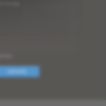
tre message
PTCHA