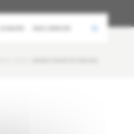
ACTUALITÉS
NOUS CONTACTER
ÉRIELS
/
ACCUEIL
/
IMG00607-20130315-1037 (800×600)