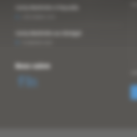
Vo
Curty Matériels à Paysalia
3 DÉCEMBRE 2019
Curty Matériels au Sénégal
13 JANVIER 2020
Nous suivre
CA