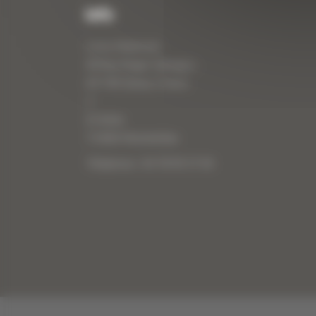
Info
Curty Matériels
40 Rue Roger Salengro,
69 740 Genas, France
//
ZI Arbin
73 800 Montmélian
Téléphone : 04 78 90 57 00