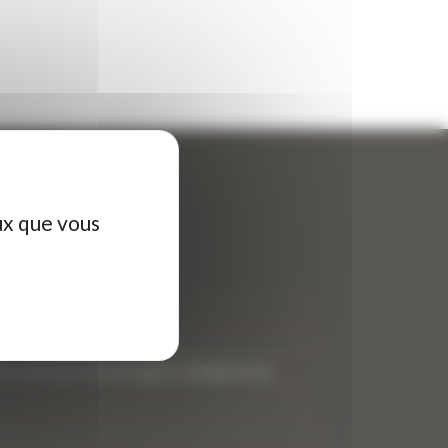
ux que vous
ontactez-nous
tre nom (obligatoire)
*
tre adresse de messagerie (obligatoire)
*