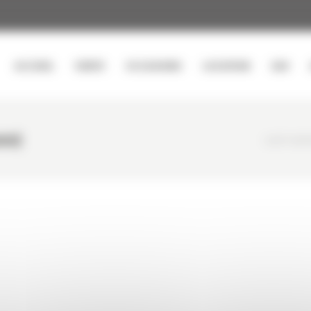
ACCUEIL
VENTE
OCCASIONS
LOCATION
SAV
00)
CURTY MAT