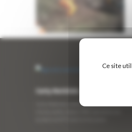
Ce site ut
Curty Matériels
Curty Matériels, vente et location de matériel de
travaux publics depuis 1983, spécialiste des
produits de BTP neufs et d’occasion.