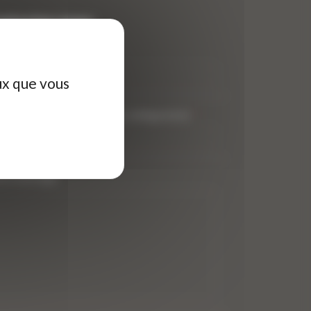
ontactez-nous
tre nom (obligatoire)
*
ux que vous
tre adresse de messagerie (obligatoire)
*
tre message