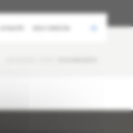
ACTUALITÉS
NOUS CONTACTER
CURTY MATÉRIELS
/
ACCUEIL
/
PELLE FORESTIÈRE (1)