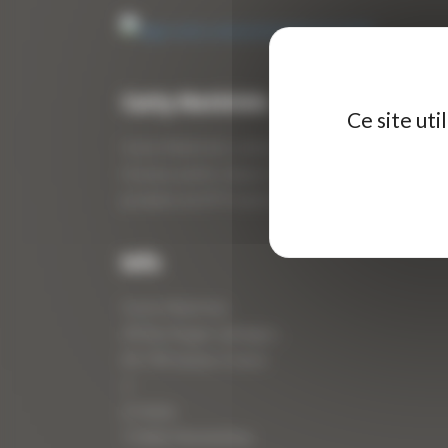
Curty Matériels
Ce site ut
Curty Matériels, vente et location de matériel de
travaux publics depuis 1983, spécialiste des
produits de BTP neufs et d’occasion.
Info
Curty Matériels
40 Rue Roger Salengro,
69 740 Genas, France
//
ZI Arbin
73 800 Montmélian