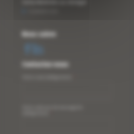
Curty Matériels au Sénégal
13 JANVIER 2020
Nous suivre
Contactez-nous
Votre nom (obligatoire)
*
Votre adresse de messagerie
(obligatoire)
*