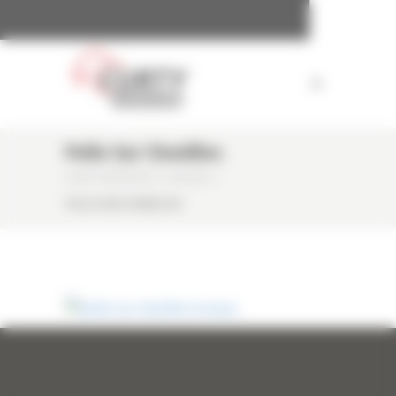
Panneau de gestion des cookies
Pelle Sur Chenilles
CURTY MATÉRIELS
/
ACCUEIL
/
PELLE SUR CHENILLES