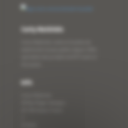
Curty Matériels
Curty Matériels, vente et location de
matériel de travaux publics depuis 1983,
spécialiste des produits de BTP neufs et
d’occasion.
Info
Curty Matériels
40 Rue Roger Salengro,
69 740 Genas, France
//
ZI Arbin