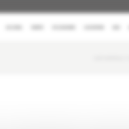
ACCUEIL
VENTE
OCCASIONS
LOCATION
SAV
CURTY MATÉRIELS
/