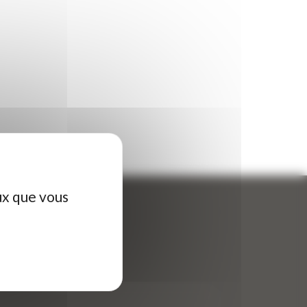
ux que vous
ontactez-nous
tre nom (obligatoire)
*