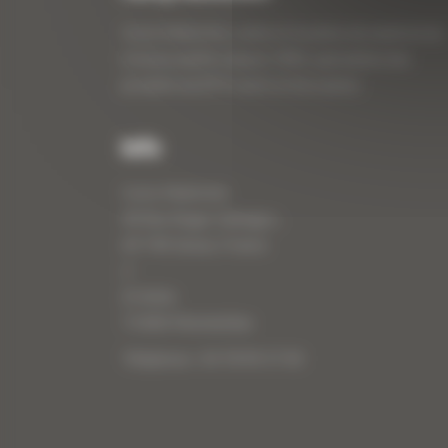
Curty Matériels, vente et location de matériel de
travaux publics depuis 1983, spécialiste des
produits de BTP neufs et d’occasion.
Info
Curty Matériels
40 Rue Roger Salengro,
69 740 Genas, France
//
ZI Arbin
73 800 Montmélian
Téléphone : 04 78 90 57 00