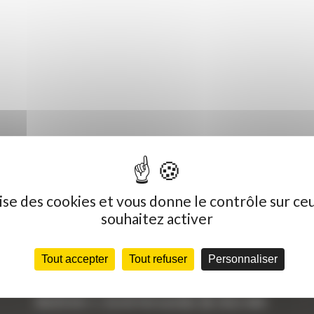
ilise des cookies et vous donne le contrôle sur ce
souhaitez activer
Dernières actualités
C
Tout accepter
Tout refuser
Personnaliser
« Nous achetons avant tout du Curty
Vo
Matériels », David Hernandez de chez DBS