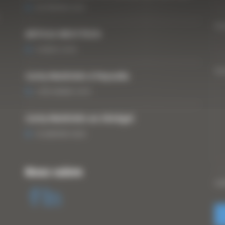
25 FÉVRIER 2021
Vo
ARTICLE WESTTECH
6 MARS 2018
Vo
Curty Matériels à Paysalia
3 DÉCEMBRE 2019
Curty Matériels au Sénégal
13 JANVIER 2020
Nous suivre
CA