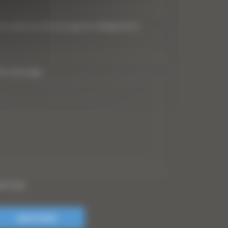
tre adresse de messagerie (obligatoire)
*
tre message
PTCHA