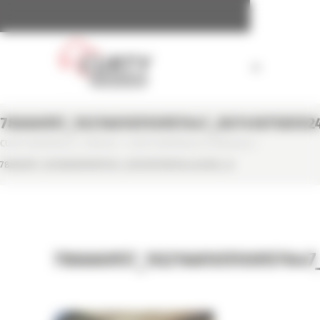
Panneau de gestion des cookies
78666957_10216610510957647_807416758592
CURTY MATÉRIELS
/
PRESSE
/
CURTY MATÉRIELS À PAYSALIA
/
78666957_10216610510957647_8074167585924448256_N
78666957_1021661051095764