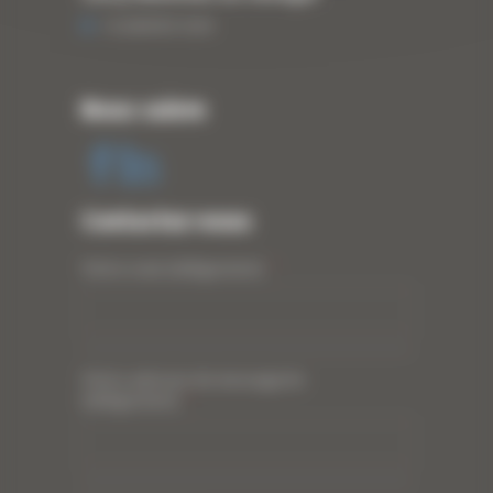
13 JANVIER 2020
Nous suivre
Contactez-nous
Votre nom (obligatoire)
*
Votre adresse de messagerie
(obligatoire)
*