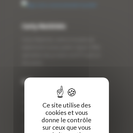
Curty Matériels
Curty Matériels, vente et location de
matériel de travaux publics depuis 1983,
spécialiste des produits de BTP neufs et
d’occasion.
Info
Curty Matériels
40 Rue Roger Salengro,
Ce site utilise des
69 740 Genas, France
cookies et vous
//
donne le contrôle
ZI Arbin
sur ceux que vous