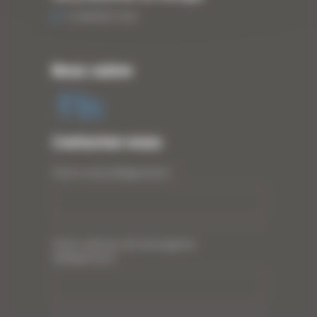
13 JANVIER 2020
Nous suivre
Contactez-nous
Votre nom (obligatoire)
*
Votre adresse de messagerie
(obligatoire)
*