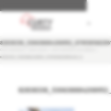
Panneau de gestion des cookies
82838338_530638884208952_879938168296
CURTY MATÉRIELS
/
NON CLASSÉ
/
CURTY MATÉRIELS AU SÉNÉGAL
/
82838338_530638884208952_8799381682961514496_N
82838338_530638884208952_