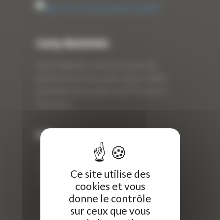
Curty Matériels
Curty Matériels, vente et location de
matériel de travaux publics depuis 1983,
spécialiste des produits de BTP neufs et
d’occasion.
Info
Curty Matériels
40 Rue Roger Salengro,
Ce site utilise des
69 740 Genas, France
cookies et vous
//
donne le contrôle
ZI Arbin
sur ceux que vous