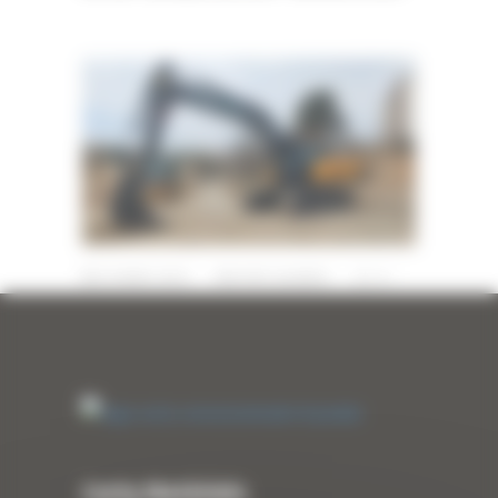
22 MARS 2023
PAR
ERIC ALVAREZ
0
Curty Matériels