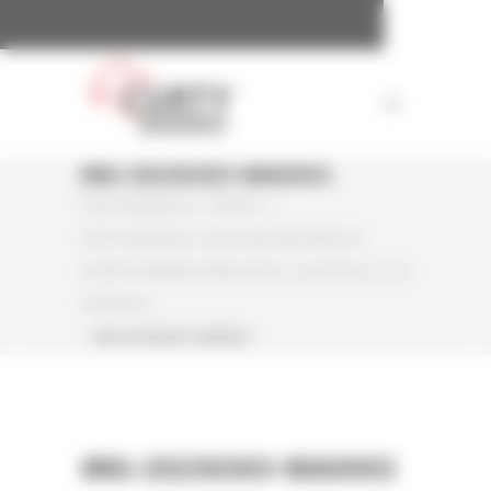
Panneau de gestion des cookies
IMG-20230303-WA0003
CURTY MATÉRIELS
/
PRESSE
/
CURTY MATÉRIELS LIVRE DEUX MACHINES DE
POINTE À ARNAUD DÉMOLITION : LA HX330A L ET LA
HX260A NL
/
IMG-20230303-WA0003
IMG-20230303-WA0003