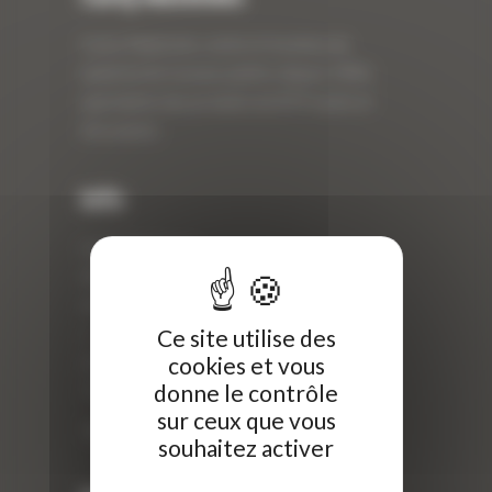
Curty Matériels, vente et location de
matériel de travaux publics depuis 1983,
spécialiste des produits de BTP neufs et
d’occasion.
Info
Curty Matériels
40 Rue Roger Salengro,
69 740 Genas, France
Ce site utilise des
//
cookies et vous
ZI Arbin
donne le contrôle
73 800 Montmélian
sur ceux que vous
Téléphone : 04 78 90 57 00
souhaitez activer