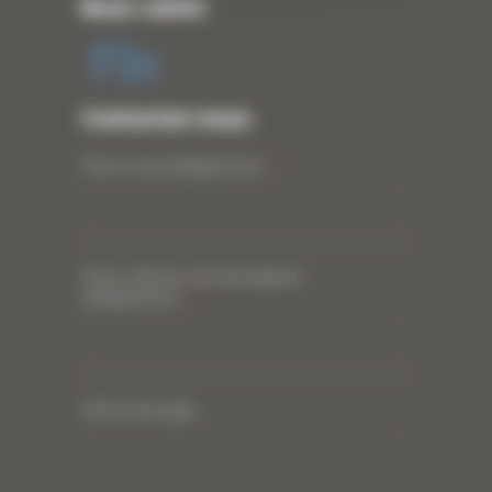
Nous suivre
Contactez-nous
Votre nom (obligatoire)
*
Votre adresse de messagerie
(obligatoire)
*
Votre message