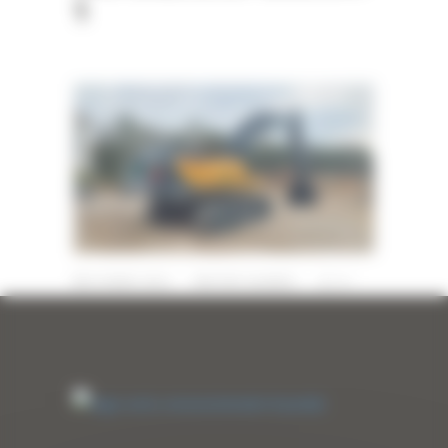
1
22 MARS 2023
PAR
ERIC ALVAREZ
0