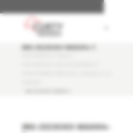
Panneau de gestion des cookies
IMG-20230303-WA0004-1
CURTY MATÉRIELS
/
PRESSE
/
CURTY MATÉRIELS LIVRE DEUX MACHINES DE
POINTE À ARNAUD DÉMOLITION : LA HX330A L ET LA
HX260A NL
/
IMG-20230303-WA0004-1
IMG-20230303-WA0004-