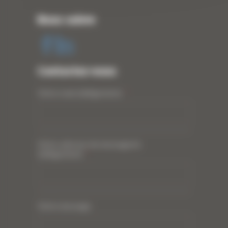
Nous suivre
Contactez-nous
Votre nom (obligatoire)
*
Votre adresse de messagerie
(obligatoire)
*
Votre message