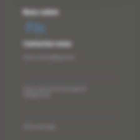
Nous suivre
Contactez-nous
Votre nom (obligatoire)
*
Votre adresse de messagerie
(obligatoire)
*
Votre message