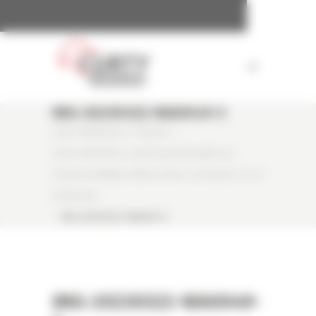
Panneau de gestion des cookies
IMG-20230322-WA0049-3
CURTY MATÉRIELS
/
PRESSE
/
CURTY MATÉRIELS LIVRE DEUX MACHINES DE
POINTE À ARNAUD DÉMOLITION : LA HX330A L ET LA
HX260A NL
/
IMG-20230322-WA0049-3
IMG-20230322-WA0049-