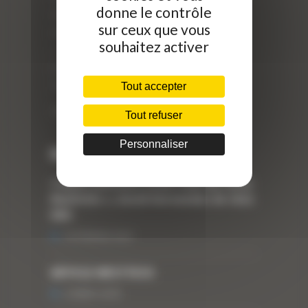
donne le contrôle
40 Rue Roger Salengro,
sur ceux que vous
69 740 Genas, France
souhaitez activer
//
ZI Arbin
73 800 Montmélian
Tout accepter
Téléphone : 04 78 90 57 00
Tout refuser
Personnaliser
Dernières actualités
« Nous achetons avant tout du Curty
Matériels », David Hernandez de chez
DBS
25 FÉVRIER 2021
ARTICLE WESTTECH
6 MARS 2018