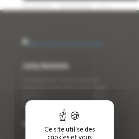
22 MARS 2023
PAR
ERIC ALVAREZ
0
Curty Matériels
Curty Matériels, vente et location de
matériel de travaux publics depuis 1983,
spécialiste des produits de BTP neufs et
d’occasion.
Info
Ce site utilise des
cookies et vous
Curty Matériels