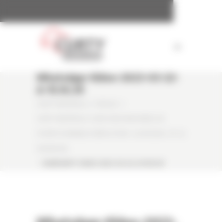
Panneau de gestion des cookies
WhatsApp-Video-2023-03-22-
A-15.10.39
CURTY MATÉRIELS
/
PRESSE
/
CURTY MATÉRIELS LIVRE DEUX MACHINES DE
POINTE À ARNAUD DÉMOLITION : LA HX330A L ET LA
HX260A NL
/
WHATSAPP-VIDEO-2023-03-22-A-15.10.39