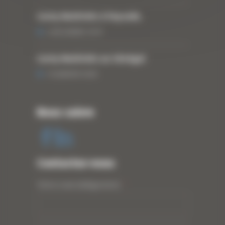
Curty Matériels à Paysalia
3 DÉCEMBRE 2019
Curty Matériels au Sénégal
13 JANVIER 2020
Nous suivre
Contactez-nous
Votre nom (obligatoire)
*