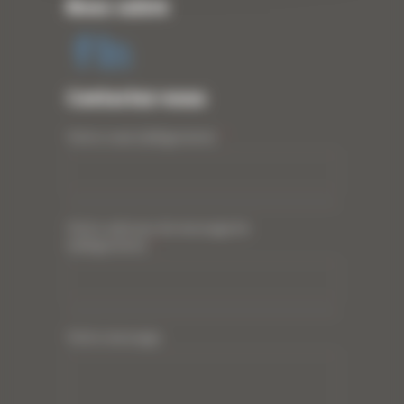
Nous suivre
Contactez-nous
Votre nom (obligatoire)
*
Votre adresse de messagerie
(obligatoire)
*
Votre message