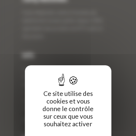
Curty Matériels, vente et location de
matériel de travaux publics depuis 1983,
spécialiste des produits de BTP neufs et
d’occasion.
Info
Curty Matériels
40 Rue Roger Salengro,
69 740 Genas, France
Ce site utilise des
//
cookies et vous
ZI Arbin
donne le contrôle
73 800 Montmélian
sur ceux que vous
Téléphone : 04 78 90 57 00
souhaitez activer