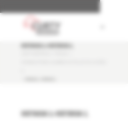
Panneau de gestion des cookies
HX160A L-HX180A L
CURTY MATÉRIELS
/
PRESSE
/
HYUNDAI ÉTEND LA GAMME DE PELLES DE LA SÉRIE
A
/
HX160A L-HX180A L
HX160A L-HX180A L