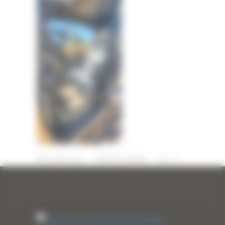
23 AOÛT 2024
PAR
ERIC ALVAREZ
0