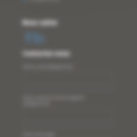
Nous suivre
Contactez-nous
Votre nom (obligatoire)
*
Votre adresse de messagerie
(obligatoire)
*
Votre message