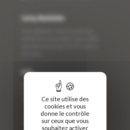
Curty Matériels
Curty Matériels, vente et location de
matériel de travaux publics depuis 1983,
spécialiste des produits de BTP neufs et
d’occasion.
Info
Curty Matériels
40 Rue Roger Salengro,
Ce site utilise des
69 740 Genas, France
cookies et vous
//
donne le contrôle
ZI Arbin
sur ceux que vous
73 800 Montmélian
souhaitez activer