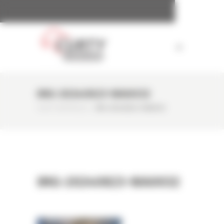
Panneau de gestion des cookies
IMG-20240823-WA0032
CURTY MATÉRIELS
/
IMG-20240823-WA0032
IMG-20240823-WA0032