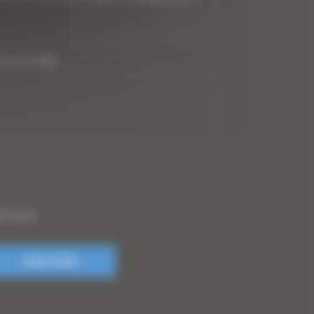
tre message
PTCHA