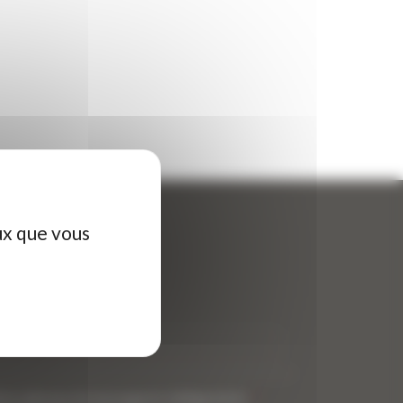
ux que vous
ontactez-nous
tre nom (obligatoire)
*
tre adresse de messagerie (obligatoire)
*