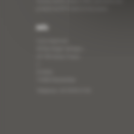
travaux publics depuis 1983, spécialiste des
produits de BTP neufs et d’occasion.
Info
Curty Matériels
40 Rue Roger Salengro,
69 740 Genas, France
//
ZI Arbin
73 800 Montmélian
Téléphone : 04 78 90 57 00