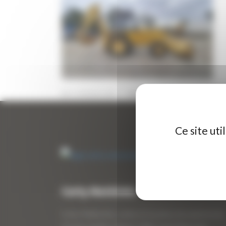
13 FÉVRIER 2025
PAR
ERIC ALVAREZ
0
Ce site ut
Curty Matériels
Curty Matériels, vente et location de matériel de