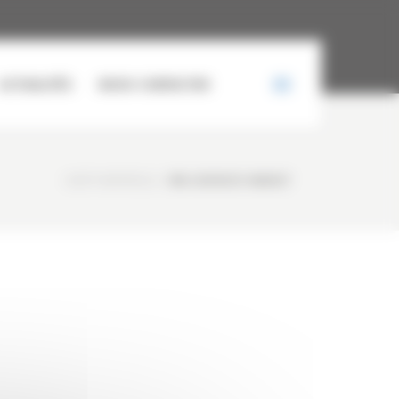
ACTUALITÉS
NOUS CONTACTER
CURTY MATÉRIELS
/
IMG-20250212-WA0027