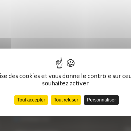
ilise des cookies et vous donne le contrôle sur ce
souhaitez activer
Dernières actualités
C
Tout accepter
Tout refuser
Personnaliser
« Nous achetons avant tout du Curty
Vo
Matériels », David Hernandez de chez DBS
25 FÉVRIER 2021
Vo