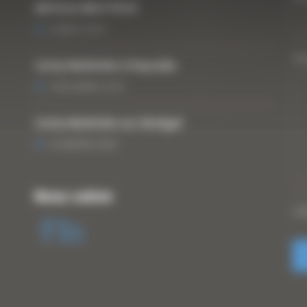
ARTICLE WESTTECH
6 MARS 2018
Vo
Curty Matériels à Paysalia
3 DÉCEMBRE 2019
Curty Matériels au Sénégal
13 JANVIER 2020
Nous suivre
CA