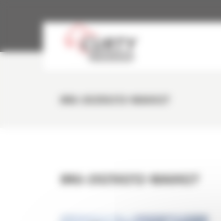
Panneau de gestion des cookies
IMG-20250212-WA0027
IMG-20250212-WA0027