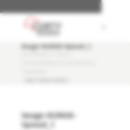
Panneau de gestion des cookies
Image-HL960A-Spread_1
CURTY MATÉRIELS
/
PRESSE
/
LA HL960A GAGNANTE DU PRIX SAMOTER DE
L’INNOVATION.
/
IMAGE-HL960A-SPREAD_1
Image-HL960A-
Spread_1