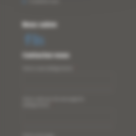
13 JANVIER 2020
Nous suivre
Contactez-nous
Votre nom (obligatoire)
*
Votre adresse de messagerie
(obligatoire)
*
Votre message