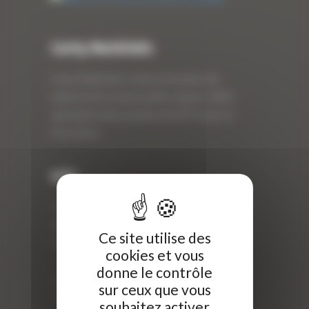
Curty Matériels
Curty Matériels, vente et location de
matériel de travaux publics depuis 1983,
spécialiste des produits de BTP neufs et
d’occasion.
Info
Curty Matériels
40 Rue Roger Salengro,
Ce site utilise des
69 740 Genas, France
cookies et vous
//
donne le contrôle
ZI Arbin
sur ceux que vous
73 800 Montmélian
souhaitez activer