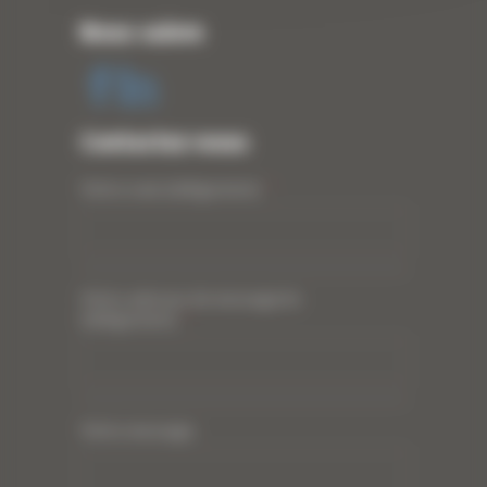
Nous suivre
Contactez-nous
Votre nom (obligatoire)
*
Votre adresse de messagerie
(obligatoire)
*
Votre message