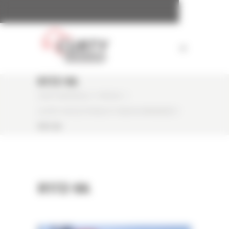
Panneau de gestion des cookies
R17Z-9A
CURTY MATÉRIELS
/
PRESSE
/
LA R17Z-9A ÉLECTRIQUE ET RADIOCOMMANDÉE
/
R17Z-9A
R17Z-9A