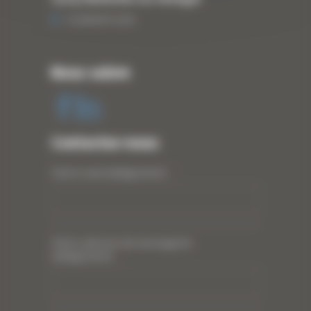
13 JANVIER 2020
Nous suivre
Contactez-nous
Votre nom (obligatoire)
*
Votre adresse de messagerie
(obligatoire)
*