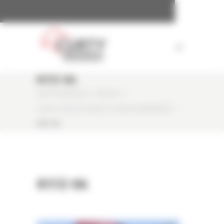
Panneau de gestion des cookies
R17Z-9A
CURTY MATÉRIELS
/
PRESSE
/
LA R17Z-9A ÉLECTRIQUE ET RADIOCOMMANDÉE
/
R17Z-9A
R17Z-9A