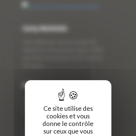
Curty Matériels
Curty Matériels, vente et location de
matériel de travaux publics depuis 1983,
spécialiste des produits de BTP neufs et
d’occasion.
Info
Curty Matériels
40 Rue Roger Salengro,
Ce site utilise des
69 740 Genas, France
cookies et vous
//
donne le contrôle
sur ceux que vous
ZI Arbin