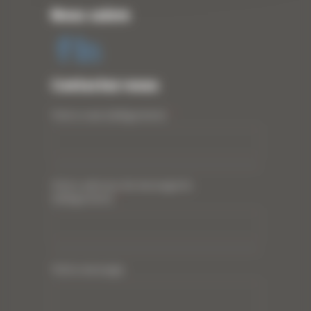
Nous suivre
Contactez-nous
Votre nom (obligatoire)
*
Votre adresse de messagerie
(obligatoire)
*
Votre message