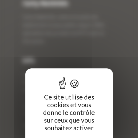
Curty Matériels
Curty Matériels, vente et location de
matériel de travaux publics depuis 1983,
spécialiste des produits de BTP neufs et
d’occasion.
Info
Curty Matériels
40 Rue Roger Salengro,
69 740 Genas, France
Ce site utilise des
//
cookies et vous
ZI Arbin
donne le contrôle
73 800 Montmélian
sur ceux que vous
Téléphone : 04 78 90 57 00
souhaitez activer