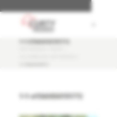
Panneau de gestion des cookies
1-1-E1560930151772
CURTY MATÉRIELS
/
PRESSE
/
LES COGNÉES AVEC CURTY MATÉRIELS
/
1-1-E1560930151772
1-1-e1560930151772