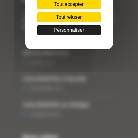
Tout accepter
« Nous achetons avant tout du Curty
Tout refuser
Matériels », David Hernandez de chez
DBS
Personnaliser
25 FÉVRIER 2021
ARTICLE WESTTECH
6 MARS 2018
Curty Matériels à Paysalia
3 DÉCEMBRE 2019
Curty Matériels au Sénégal
13 JANVIER 2020
Nous suivre