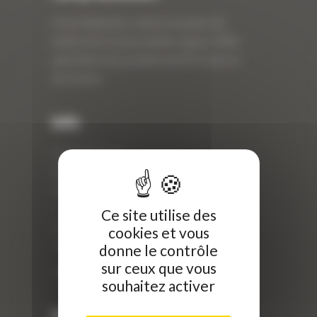
Curty Matériels, vente et location de
matériel de travaux publics depuis 1983,
spécialiste des produits de BTP neufs et
d’occasion.
Info
Curty Matériels
40 Rue Roger Salengro,
69 740 Genas, France
//
Ce site utilise des
ZI Arbin
cookies et vous
73 800 Montmélian
donne le contrôle
sur ceux que vous
Téléphone : 04 78 90 57 00
souhaitez activer
Dernières actualités