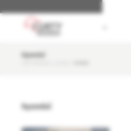
Panneau de gestion des cookies
Hyundaï
CURTY MATÉRIELS
/
ACCUEIL
/
HYUNDAÏ
hyundaï