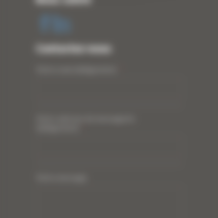
Contactez-nous
Votre nom (obligatoire)
*
Votre adresse de messagerie
(obligatoire)
*
Votre message