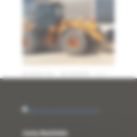
9 JANVIER 2018
PAR
SWATADMIN
0
Curty Matériels