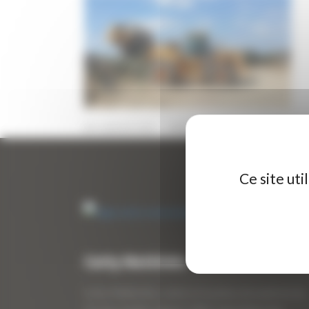
9 JANVIER 2018
PAR
SWATADMIN
0
Ce site ut
Curty Matériels
Curty Matériels, vente et location de matériel de