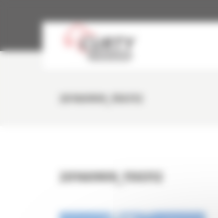
Panneau de gestion des cookies
20160909_150312
20160909_150312