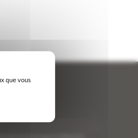
ux que vous
ontactez-nous
tre nom (obligatoire)
*
tre adresse de messagerie (obligatoire)
*