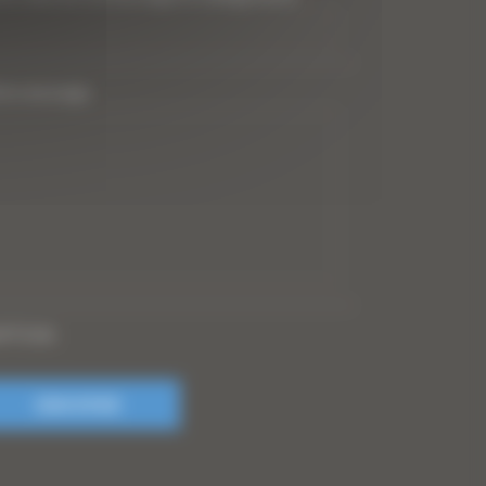
tre message
PTCHA