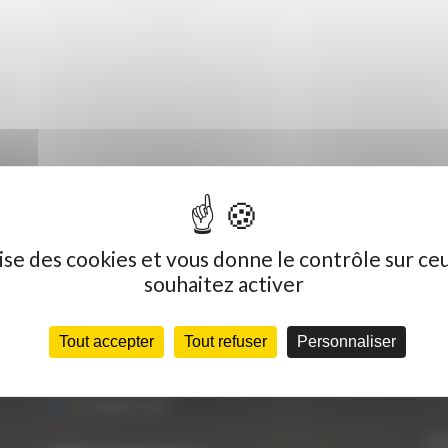
ilise des cookies et vous donne le contrôle sur ce
souhaitez activer
Dernières actualités
C
Tout accepter
Tout refuser
Personnaliser
« Nous achetons avant tout du Curty
Vo
Matériels », David Hernandez de chez DBS
25 FÉVRIER 2021
Vo