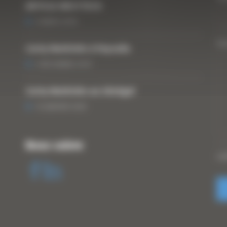
ARTICLE WESTTECH
6 MARS 2018
Vo
Curty Matériels à Paysalia
3 DÉCEMBRE 2019
Curty Matériels au Sénégal
13 JANVIER 2020
Nous suivre
CA