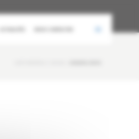
ACTUALITÉS
NOUS CONTACTER
CURTY MATÉRIELS
/
ACCUEIL
/
20160909_150312