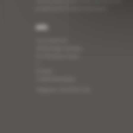
travaux publics depuis 1983, spécialiste des
produits de BTP neufs et d’occasion.
Info
Curty Matériels
40 Rue Roger Salengro,
69 740 Genas, France
//
ZI Arbin
73 800 Montmélian
Téléphone : 04 78 90 57 00