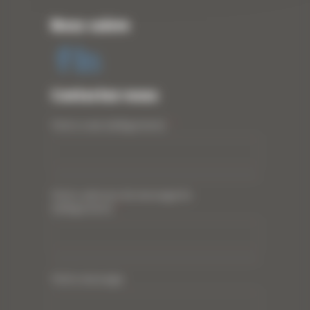
Nous suivre
Contactez-nous
Votre nom (obligatoire)
*
Votre adresse de messagerie
(obligatoire)
*
Votre message