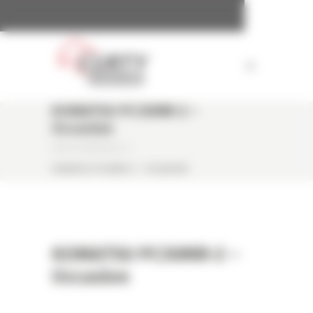
Panneau de gestion des cookies
KOMATSU PC30MR-2 –
Occasion
CURTY MATÉRIELS
/
KOMATSU PC30MR-2 – OCCASION
KOMATSU PC30MR-2 –
Occasion