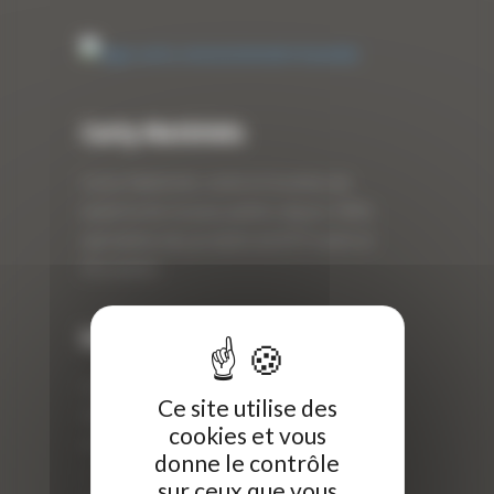
Curty Matériels
Curty Matériels, vente et location de
matériel de travaux publics depuis 1983,
spécialiste des produits de BTP neufs et
d’occasion.
Info
Curty Matériels
Ce site utilise des
40 Rue Roger Salengro,
cookies et vous
69 740 Genas, France
donne le contrôle
//
sur ceux que vous