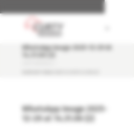
Panneau de gestion des cookies
WhatsApp Image 2025-12-29 At
14.31.06 (2)
CURTY MATÉRIELS
/
WHATSAPP IMAGE 2025-12-29 AT 14.31.06 (2)
WhatsApp Image 2025-
12-29 at 14.31.06 (2)