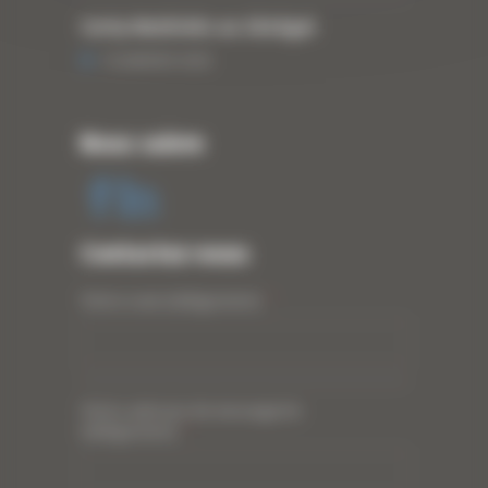
Curty Matériels au Sénégal
13 JANVIER 2020
Nous suivre
Contactez-nous
Votre nom (obligatoire)
*
Votre adresse de messagerie
(obligatoire)
*