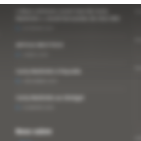
« Nous achetons avant tout du Curty
Vo
Matériels », David Hernandez de chez DBS
25 FÉVRIER 2021
Vo
ARTICLE WESTTECH
6 MARS 2018
Vo
Curty Matériels à Paysalia
3 DÉCEMBRE 2019
Curty Matériels au Sénégal
13 JANVIER 2020
Nous suivre
CA