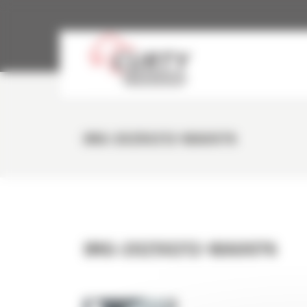
Panneau de gestion des cookies
IMG-20250212-WA0076
IMG-20250212-WA0076