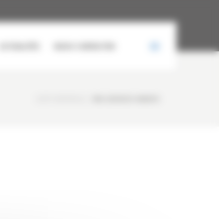
ACTUALITÉS
NOUS CONTACTER
CURTY MATÉRIELS
/
IMG-20250212-WA0076