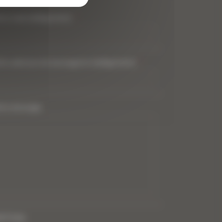
tre nom (obligatoire)
*
tre adresse de messagerie (obligatoire)
*
tre message
PTCHA