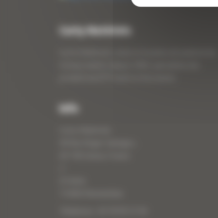
Curty Matériels
Curty Matériels, vente et location de matériel de
travaux publics depuis 1983, spécialiste des
produits de BTP neufs et d’occasion.
Info
Curty Matériels
40 Rue Roger Salengro,
69 740 Genas, France
//
ZI Arbin
73 800 Montmélian
Téléphone : 04 78 90 57 00