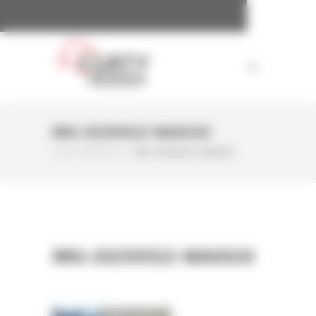
Panneau de gestion des cookies
IMG-20250522-WA0020
CURTY MATÉRIELS
/
IMG-20250522-WA0020
IMG-20250522-WA0020