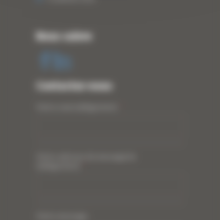
Nous suivre
Contactez-nous
Votre nom (obligatoire)
*
Votre adresse de messagerie
(obligatoire)
*
Votre message