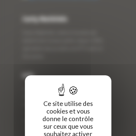
Curty Matériels
Curty Matériels, vente et location de
matériel de travaux publics depuis 1983,
spécialiste des produits de BTP neufs et
d’occasion.
Info
Curty Matériels
40 Rue Roger Salengro,
Ce site utilise des
69 740 Genas, France
cookies et vous
//
donne le contrôle
ZI Arbin
sur ceux que vous
73 800 Montmélian
souhaitez activer