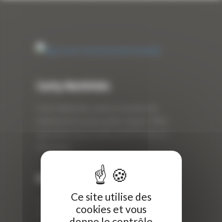
Curty Matériels
Curty Matériels, vente et location de
matériel de travaux publics depuis 1983,
spécialiste des produits de BTP neufs et
d’occasion.
Info
Ce site utilise des
Curty Matériels
cookies et vous
40 Rue Roger Salengro,
donne le contrôle