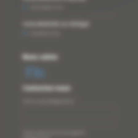
3 DÉCEMBRE 2019
Curty Matériels au Sénégal
13 JANVIER 2020
Nous suivre
Contactez-nous
Votre nom (obligatoire)
*
Votre adresse de messagerie