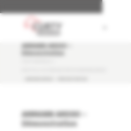
Panneau de gestion des cookies
AMMANN AMX80 –
Démonstration
CURTY MATÉRIELS
/
MINI PELLE DE DÉMONSTRATION AMMANN AMX80
/
AMMANN AMX80 – DÉMONSTRATION
AMMANN AMX80 –
Démonstration