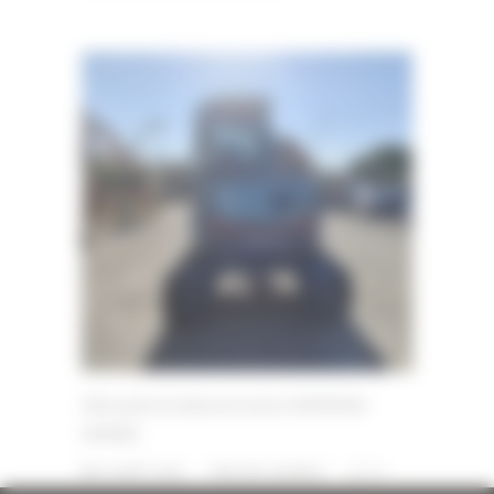
Mini pelle de démonstration AMMANN
AMX80
23 AOÛT 2024
PAR
ERIC ALVAREZ
0