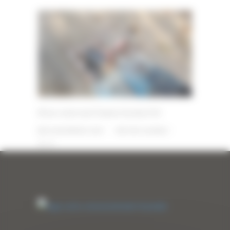
Brise roche neuf Daemo Eureka E10
18 NOVEMBRE 2025
PAR
ERIC ALVAREZ
0