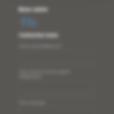
Nous suivre
Contactez-nous
Votre nom (obligatoire)
*
Votre adresse de messagerie
(obligatoire)
*
Votre message