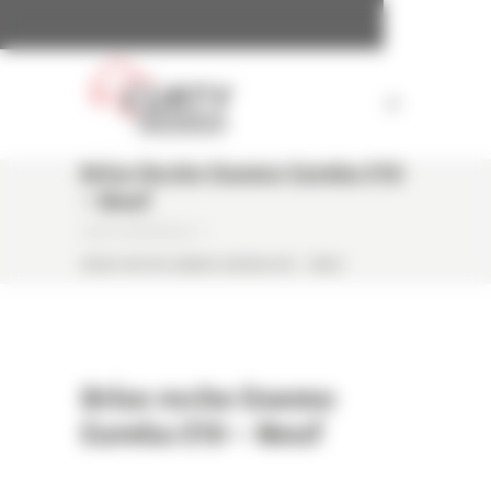
Panneau de gestion des cookies
Brise Roche Daemo Eureka E10
– Neuf
CURTY MATÉRIELS
/
BRISE ROCHE DAEMO EUREKA E10 – NEUF
Brise roche Daemo
Eureka E10 – Neuf