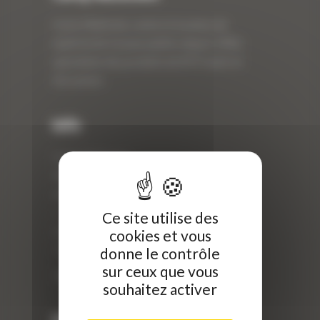
Curty Matériels, vente et location de
matériel de travaux publics depuis 1983,
spécialiste des produits de BTP neufs et
d’occasion.
Info
Curty Matériels
40 Rue Roger Salengro,
69 740 Genas, France
//
Ce site utilise des
ZI Arbin
cookies et vous
73 800 Montmélian
donne le contrôle
sur ceux que vous
Téléphone : 04 78 90 57 00
souhaitez activer