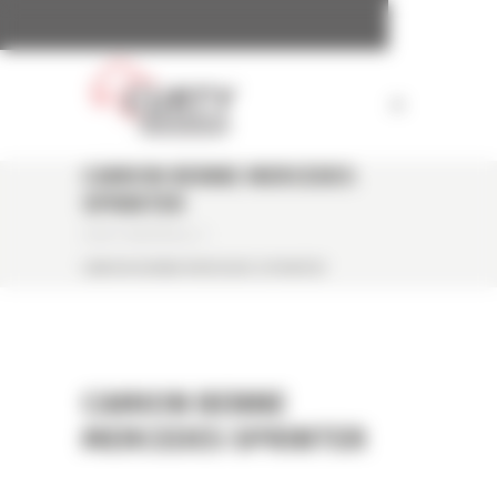
Panneau de gestion des cookies
CAMION BENNE MERCEDES
SPRINTER
CURTY MATÉRIELS
/
CAMION BENNE MERCEDES SPRINTER
CAMION BENNE
MERCEDES SPRINTER