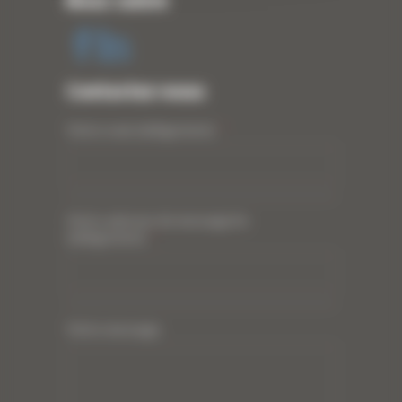
Nous suivre
Contactez-nous
Votre nom (obligatoire)
*
Votre adresse de messagerie
(obligatoire)
*
Votre message