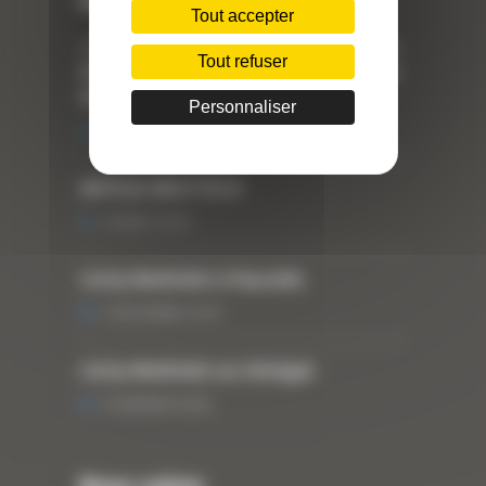
Dernières actualités
Tout accepter
« Nous achetons avant tout du Curty
Tout refuser
Matériels », David Hernandez de chez
DBS
Personnaliser
25 FÉVRIER 2021
ARTICLE WESTTECH
6 MARS 2018
Curty Matériels à Paysalia
3 DÉCEMBRE 2019
Curty Matériels au Sénégal
13 JANVIER 2020