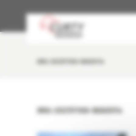
Panneau de gestion des cookies
IMG-20251106-WA0014
IMG-20251106-WA0014