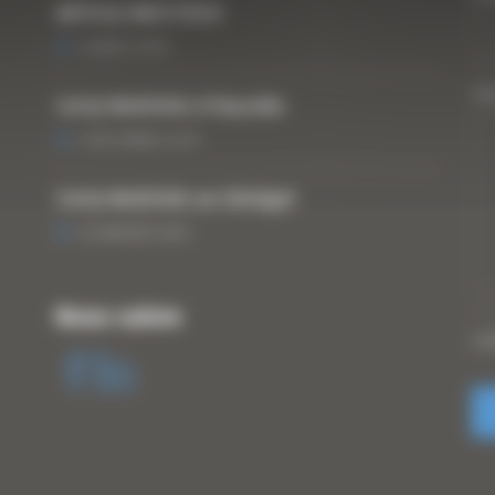
ARTICLE WESTTECH
6 MARS 2018
Vo
Curty Matériels à Paysalia
3 DÉCEMBRE 2019
Curty Matériels au Sénégal
13 JANVIER 2020
Nous suivre
CA