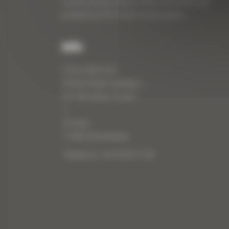
travaux publics depuis 1983, spécialiste des
produits de BTP neufs et d’occasion.
Info
Curty Matériels
40 Rue Roger Salengro,
69 740 Genas, France
//
ZI Arbin
73 800 Montmélian
Téléphone : 04 78 90 57 00