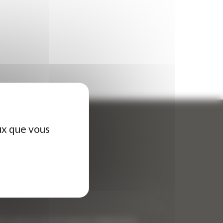
ux que vous
ontactez-nous
tre nom (obligatoire)
*
tre adresse de messagerie (obligatoire)
*