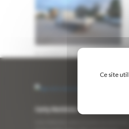
6 NOVEMBRE 2025
PAR
ERIC ALVAREZ
0
Ce site ut
Curty Matériels
Curty Matériels, vente et location de matériel de