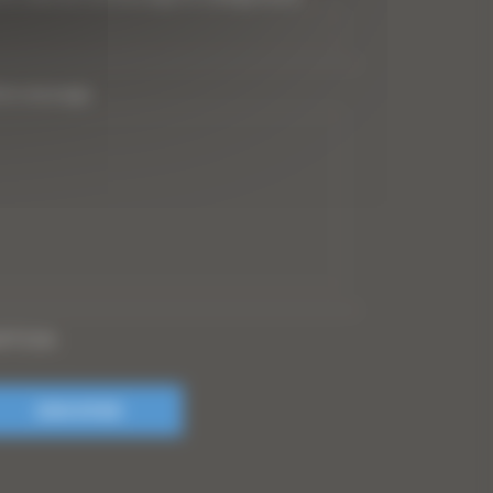
tre message
PTCHA