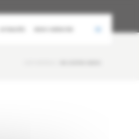
ACTUALITÉS
NOUS CONTACTER
CURTY MATÉRIELS
/
IMG-20251106-WA0014