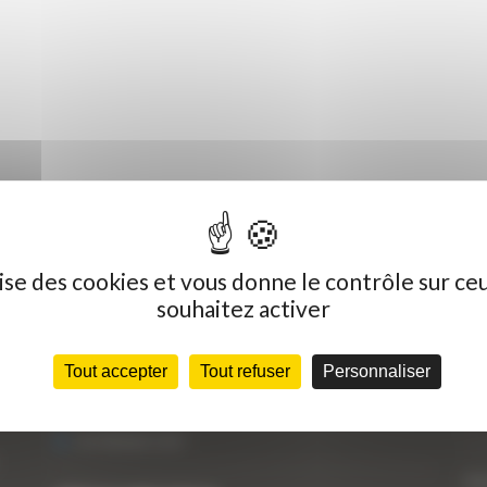
ilise des cookies et vous donne le contrôle sur ce
souhaitez activer
Dernières actualités
C
Tout accepter
Tout refuser
Personnaliser
« Nous achetons avant tout du Curty
Vo
Matériels », David Hernandez de chez DBS
25 FÉVRIER 2021
Vo