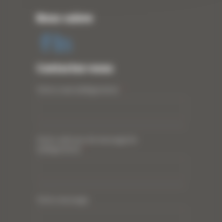
Nous suivre
Contactez-nous
Votre nom (obligatoire)
*
Votre adresse de messagerie
(obligatoire)
*
Votre message