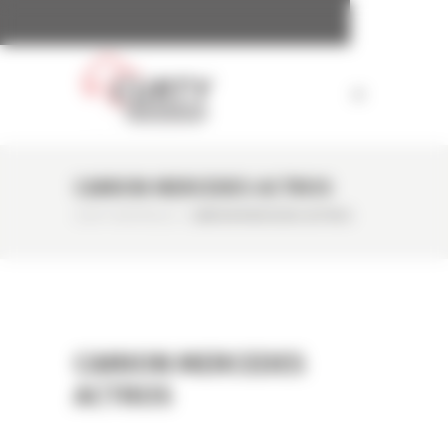
Panneau de gestion des cookies
CAMION MERCEDES ACTROS
CURTY MATÉRIELS
/
CAMION MERCEDES ACTROS
CAMION MERCEDES
ACTROS