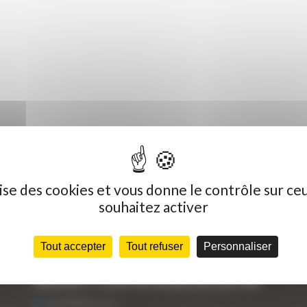
ilise des cookies et vous donne le contrôle sur ce
souhaitez activer
Dernières actualités
C
Tout accepter
Tout refuser
Personnaliser
« Nous achetons avant tout du Curty
Vo
Matériels », David Hernandez de chez DBS
25 FÉVRIER 2021