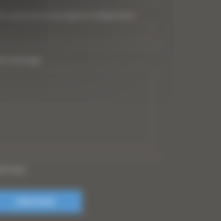
tre adresse de messagerie (obligatoire)
*
tre message
PTCHA