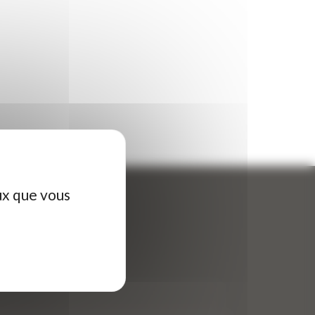
ux que vous
ontactez-nous
tre nom (obligatoire)
*