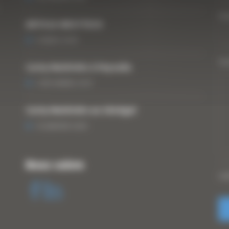
Vo
ARTICLE WESTTECH
6 MARS 2018
Vo
Curty Matériels à Paysalia
3 DÉCEMBRE 2019
Curty Matériels au Sénégal
13 JANVIER 2020
Nous suivre
CA