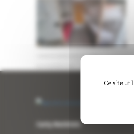
CAMION MERCEDES ACTROS
29 NOVEMBRE 2024
PAR
ERIC ALVAREZ
0
Ce site ut
Curty Matériels