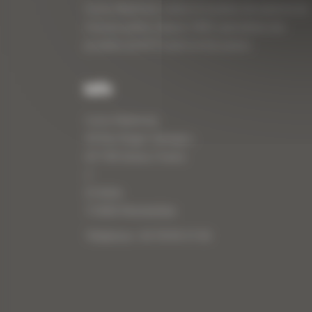
Curty Matériels, vente et location de matériel de
travaux publics depuis 1983, spécialiste des
produits de BTP neufs et d’occasion.
Info
Curty Matériels
40 Rue Roger Salengro,
69 740 Genas, France
//
ZI Arbin
73 800 Montmélian
Téléphone : 04 78 90 57 00