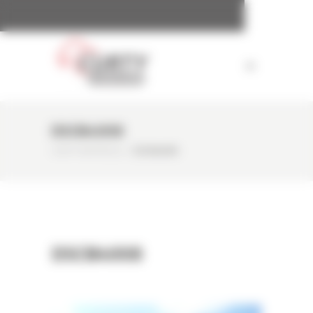
Panneau de gestion des cookies
DSCN4008
CURTY MATÉRIELS
/
DSCN4008
DSCN4008