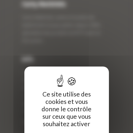
Curty Matériels
Curty Matériels, vente et location de
matériel de travaux publics depuis 1983,
spécialiste des produits de BTP neufs et
d’occasion.
Info
Curty Matériels
40 Rue Roger Salengro,
69 740 Genas, France
Ce site utilise des
//
cookies et vous
ZI Arbin
donne le contrôle
73 800 Montmélian
sur ceux que vous
Téléphone : 04 78 90 57 00
souhaitez activer