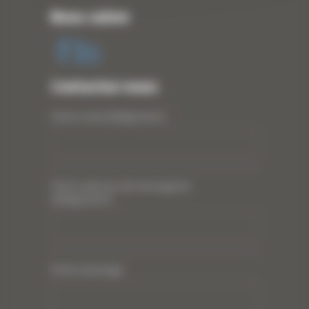
Nous suivre
Contactez-nous
Votre nom (obligatoire)
*
Votre adresse de messagerie
(obligatoire)
*
Votre message