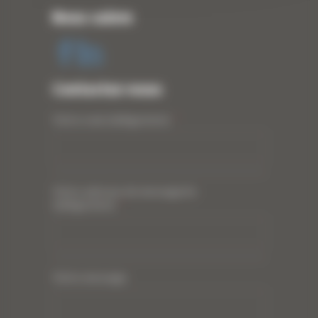
Nous suivre
Contactez-nous
Votre nom (obligatoire)
*
Votre adresse de messagerie
(obligatoire)
*
Votre message