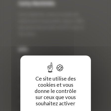
Curty Matériels
Curty Matériels, vente et location de
matériel de travaux publics depuis 1983,
spécialiste des produits de BTP neufs et
d’occasion.
Info
Curty Matériels
40 Rue Roger Salengro,
69 740 Genas, France
Ce site utilise des
//
cookies et vous
ZI Arbin
donne le contrôle
73 800 Montmélian
sur ceux que vous
Téléphone : 04 78 90 57 00
souhaitez activer