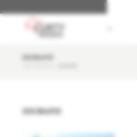
Panneau de gestion des cookies
DSCN4010
CURTY MATÉRIELS
/
DSCN4010
DSCN4010