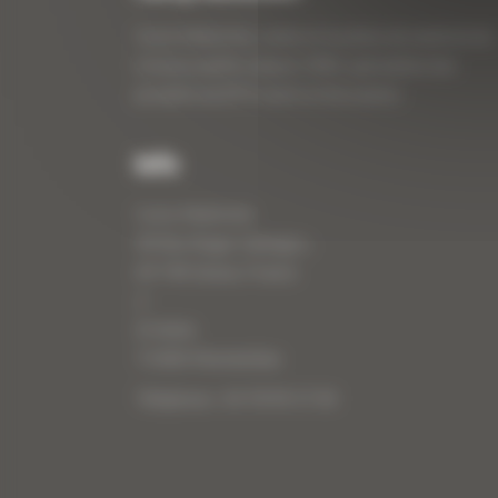
Curty Matériels, vente et location de matériel de
travaux publics depuis 1983, spécialiste des
produits de BTP neufs et d’occasion.
Info
Curty Matériels
40 Rue Roger Salengro,
69 740 Genas, France
//
ZI Arbin
73 800 Montmélian
Téléphone : 04 78 90 57 00