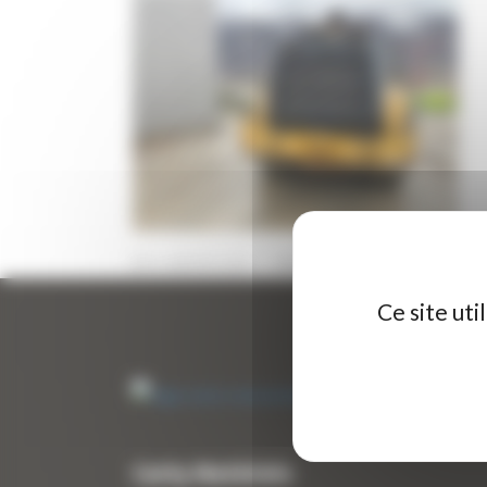
24 JANVIER 2025
PAR
ERIC ALVAREZ
0
Ce site ut
Curty Matériels