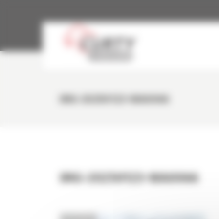
Panneau de gestion des cookies
IMG-20250123-WA0066
IMG-20250123-WA0066