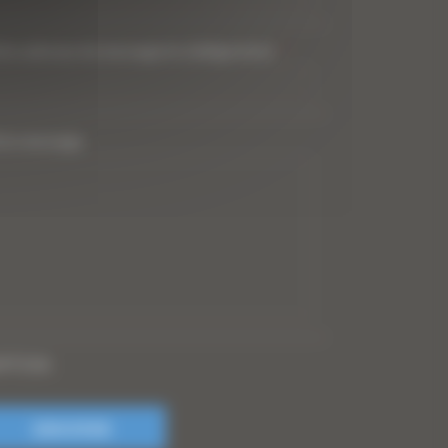
tre adresse de messagerie (obligatoire)
*
tre message
PTCHA