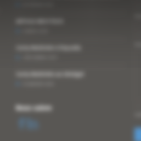
25 FÉVRIER 2021
Vo
ARTICLE WESTTECH
6 MARS 2018
Vo
Curty Matériels à Paysalia
3 DÉCEMBRE 2019
Curty Matériels au Sénégal
13 JANVIER 2020
Nous suivre
CA