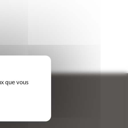
ux que vous
ontactez-nous
tre nom (obligatoire)
*