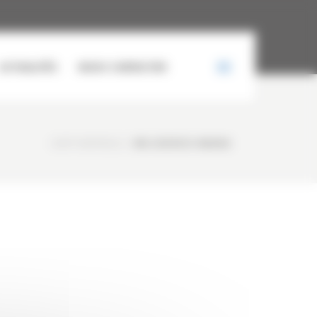
ACTUALITÉS
NOUS CONTACTER
CURTY MATÉRIELS
/
IMG-20250123-WA0066