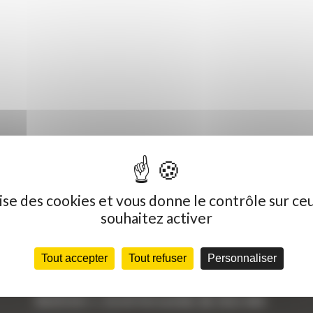
ilise des cookies et vous donne le contrôle sur ce
souhaitez activer
Dernières actualités
C
Tout accepter
Tout refuser
Personnaliser
« Nous achetons avant tout du Curty
Vo
Matériels », David Hernandez de chez DBS