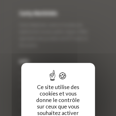
Curty Matériels
Curty Matériels, vente et location de
matériel de travaux publics depuis 1983,
spécialiste des produits de BTP neufs et
d’occasion.
Info
Curty Matériels
40 Rue Roger Salengro,
Ce site utilise des
69 740 Genas, France
cookies et vous
//
donne le contrôle
ZI Arbin
sur ceux que vous
73 800 Montmélian
souhaitez activer