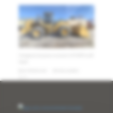
Chargeuse du pneus occasion CATERPILLAR
966K
28 FÉVRIER 2025
PAR
ERIC ALVAREZ
0