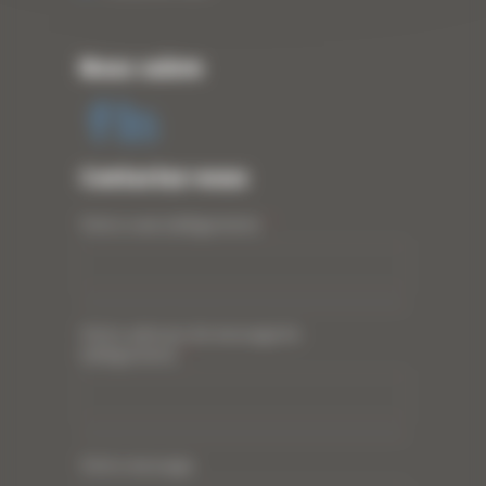
Nous suivre
Contactez-nous
Votre nom (obligatoire)
*
Votre adresse de messagerie
(obligatoire)
*
Votre message