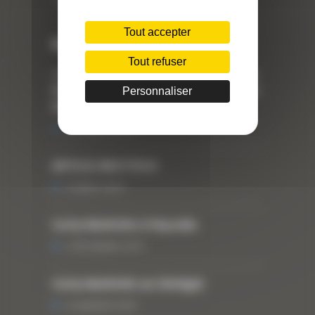
Téléphone : 04 78 90 57 00
Tout accepter
Dernières actualités
Tout refuser
« Nous achetons avant tout du Curty
Matériels », David Hernandez de chez
Personnaliser
DBS
25 FÉVRIER 2021
ARTICLE WESTTECH
6 MARS 2018
Curty Matériels à Paysalia
3 DÉCEMBRE 2019
Curty Matériels au Sénégal
13 JANVIER 2020