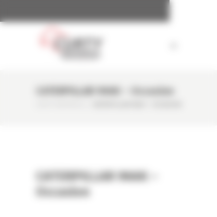
Panneau de gestion des cookies
CATERPILLAR 966K – Occasion
CURTY MATÉRIELS
/
CATERPILLAR 966K – OCCASION
CATERPILLAR 966K –
Occasion