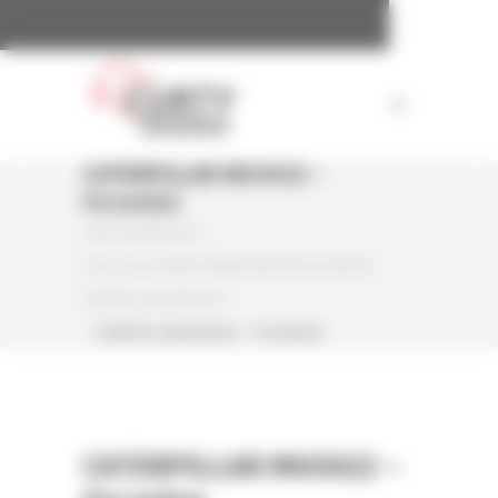
Panneau de gestion des cookies
CATERPILLAR MH3022 –
Occasion
CURTY MATÉRIELS
/
PELLE SUR PNEUS MANUTENTION OCCASION
CATERPILLAR MH3022
/
CATERPILLAR MH3022 – OCCASION
CATERPILLAR MH3022 –