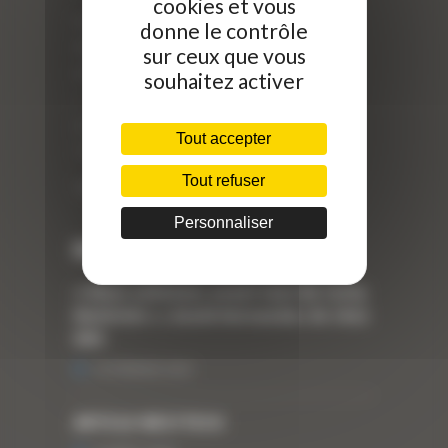
cookies et vous
Curty Matériels
donne le contrôle
40 Rue Roger Salengro,
sur ceux que vous
69 740 Genas, France
souhaitez activer
//
ZI Arbin
Tout accepter
73 800 Montmélian
Tout refuser
Téléphone : 04 78 90 57 00
Personnaliser
Dernières actualités
« Nous achetons avant tout du Curty
Matériels », David Hernandez de chez
DBS
25 FÉVRIER 2021
ARTICLE WESTTECH