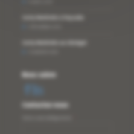
6 MARS 2018
Curty Matériels à Paysalia
3 DÉCEMBRE 2019
Curty Matériels au Sénégal
13 JANVIER 2020
Nous suivre
Contactez-nous
Votre nom (obligatoire)
*