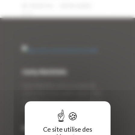
7 FÉVRIER 2024
PAR
ERIC ALVAREZ
0
Curty Matériels
Curty Matériels, vente et location de
matériel de travaux publics depuis 1983,
spécialiste des produits de BTP neufs et
d’occasion.
Info
Ce site utilise des