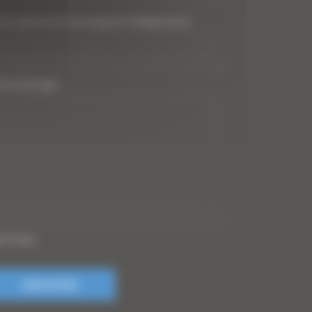
tre adresse de messagerie (obligatoire)
*
tre message
PTCHA