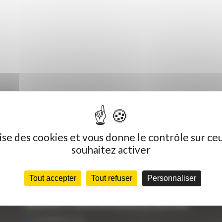
0-9A
ilise des cookies et vous donne le contrôle sur ce
souhaitez activer
Dernières actualités
C
Tout accepter
Tout refuser
Personnaliser
« Nous achetons avant tout du Curty
Vo
Matériels », David Hernandez de chez DBS
25 FÉVRIER 2021