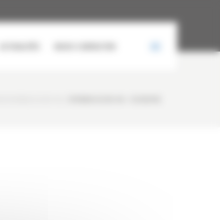
ACTUALITÉS
NOUS CONTACTER
N HYUNDAI HL760-9A
/
HYUNDAI HL760-9A – OCCASION