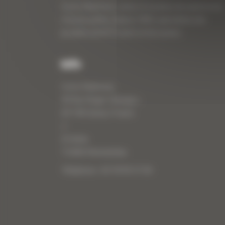
Curty Matériels, vente et location de matériel de
travaux publics depuis 1983, spécialiste des
produits de BTP neufs et d’occasion.
Info
Curty Matériels
40 Rue Roger Salengro,
69 740 Genas, France
//
ZI Arbin
73 800 Montmélian
Téléphone : 04 78 90 57 00