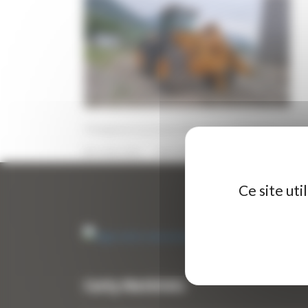
Chargeuse sur pneus d’occasion HYUNDAI HL76
13 MAI 2026
PAR
ERIC ALVAREZ
0
Ce site ut
Curty Matériels