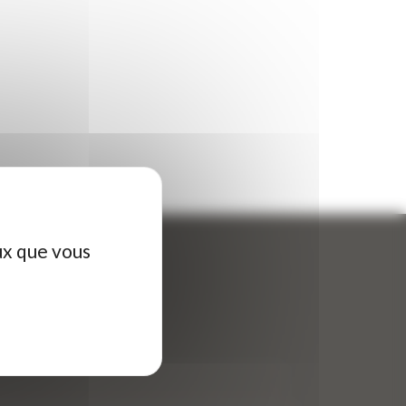
ux que vous
ontactez-nous
tre nom (obligatoire)
*