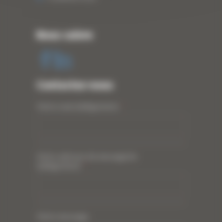
Nous suivre
Contactez-nous
Votre nom (obligatoire)
*
Votre adresse de messagerie
(obligatoire)
*
Votre message