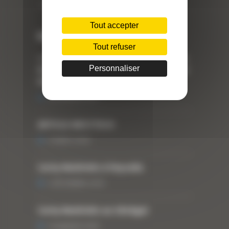
Téléphone : 04 78 90 57 00
Tout accepter
Dernières actualités
Tout refuser
« Nous achetons avant tout du Curty
Personnaliser
Matériels », David Hernandez de chez
DBS
25 FÉVRIER 2021
ARTICLE WESTTECH
6 MARS 2018
Curty Matériels à Paysalia
3 DÉCEMBRE 2019
Curty Matériels au Sénégal
13 JANVIER 2020