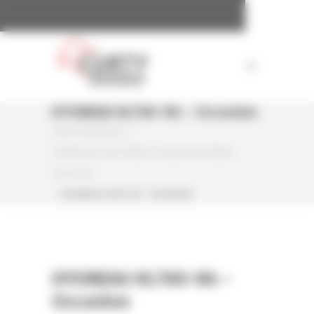
Panneau de gestion des cookies
HYUNDAI HL760-9A – Occasion
CURTY MATÉRIELS
/
CHARGEUSE SUR PNEUS OCCASION HYUNDAI
HL760-9A
/
HYUNDAI HL760-9A – OCCASION
HYUNDAI HL760-9A –
Occasion