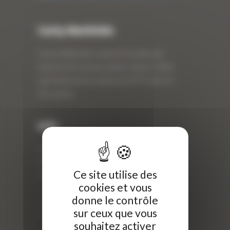
Curty Matériels
Curty Matériels, vente et location de
matériel de travaux publics depuis 1983,
spécialiste des produits de BTP neufs et
d’occasion.
Info
Curty Matériels
40 Rue Roger Salengro,
Ce site utilise des
69 740 Genas, France
cookies et vous
//
donne le contrôle
ZI Arbin
sur ceux que vous
73 800 Montmélian
souhaitez activer