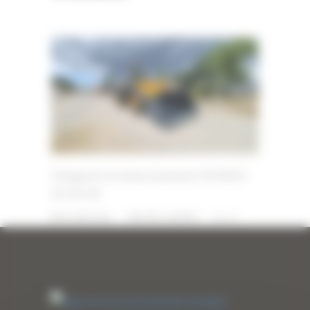
Chargeuse sur pneus d’occasion HYUNDAI
HL760-9A
10 JUIN 2026
PAR
ERIC ALVAREZ
0