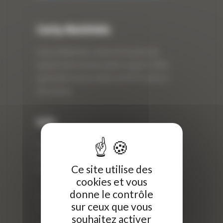
Curty Matériels
Curty Matériels, vente et location de
matériel de travaux publics depuis 1983,
spécialiste des produits de BTP neufs et
d’occasion.
Info
Curty Matériels
40 Rue Roger Salengro,
Ce site utilise des
69 740 Genas, France
cookies et vous
//
donne le contrôle
ZI Arbin
sur ceux que vous
73 800 Montmélian
souhaitez activer