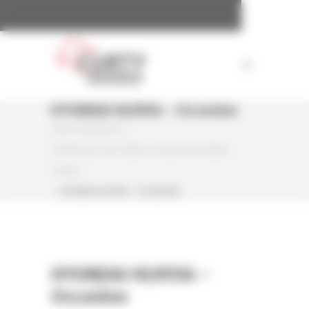
Panneau de gestion des cookies
HYUNDAI HL955A – Occasion
CURTY MATÉRIELS
/
CHARGEUSE SUR PNEUS OCCASION HYUNDAI
HL955A
/
HYUNDAI HL955A – OCCASION
HYUNDAI HL955A –
Occasion