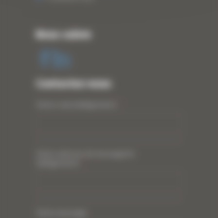
Nous suivre
Contactez-nous
Votre nom (obligatoire)
*
Votre adresse de messagerie
(obligatoire)
*
Votre message