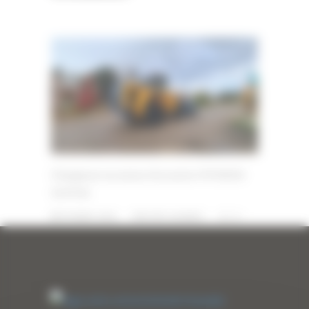
Chargeuse sur pneus d’occasion HYUNDAI
HL955A
10 MARS 2026
PAR
ERIC ALVAREZ
0