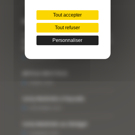
Téléphone : 04 78 90 57 00
Tout accepter
Dernières actualités
Tout refuser
« Nous achetons avant tout du Curty
Personnaliser
Matériels », David Hernandez de chez
DBS
25 FÉVRIER 2021
ARTICLE WESTTECH
6 MARS 2018
Curty Matériels à Paysalia
3 DÉCEMBRE 2019
Curty Matériels au Sénégal
13 JANVIER 2020