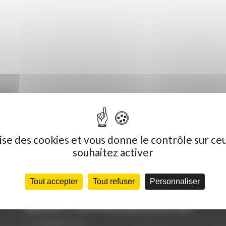
5A
ilise des cookies et vous donne le contrôle sur ce
souhaitez activer
Dernières actualités
C
Tout accepter
Tout refuser
Personnaliser
« Nous achetons avant tout du Curty
Vo
Matériels », David Hernandez de chez DBS
25 FÉVRIER 2021