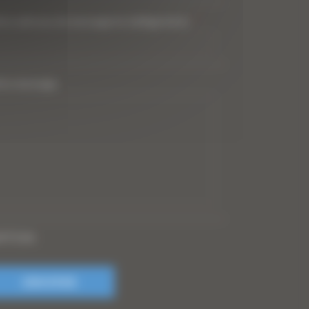
tre adresse de messagerie (obligatoire)
*
tre message
PTCHA