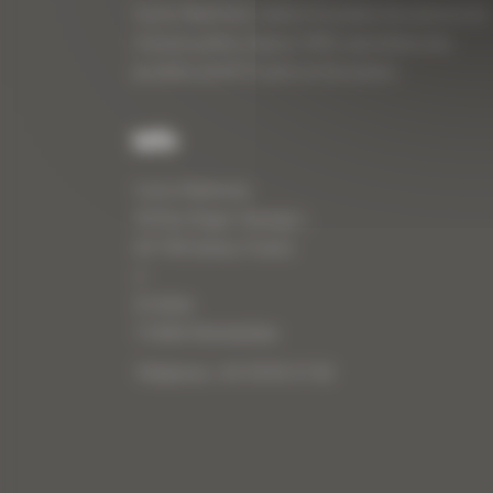
Curty Matériels, vente et location de matériel de
travaux publics depuis 1983, spécialiste des
produits de BTP neufs et d’occasion.
Info
Curty Matériels
40 Rue Roger Salengro,
69 740 Genas, France
//
ZI Arbin
73 800 Montmélian
Téléphone : 04 78 90 57 00