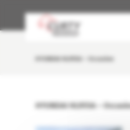
Panneau de gestion des cookies
HYUNDAI HL955A – Occasion
HYUNDAI HL955A – Occasi