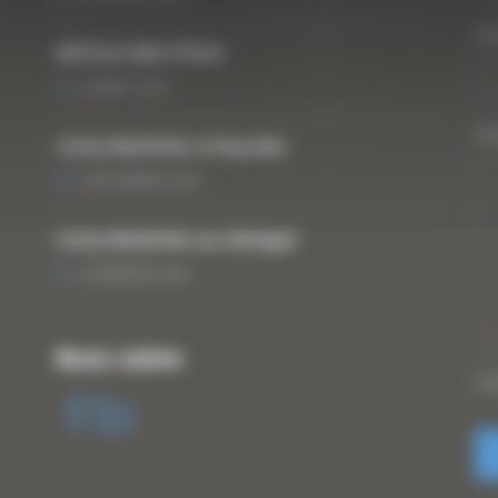
Vo
ARTICLE WESTTECH
6 MARS 2018
Vo
Curty Matériels à Paysalia
3 DÉCEMBRE 2019
Curty Matériels au Sénégal
13 JANVIER 2020
Nous suivre
CA