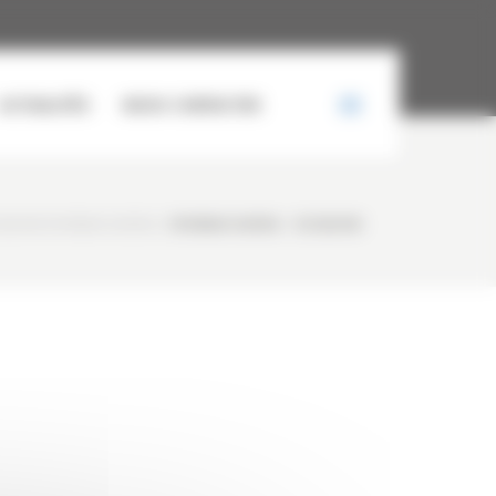
ACTUALITÉS
NOUS CONTACTER
ASION HYUNDAI HL955A
/
HYUNDAI HL955A – OCCASION