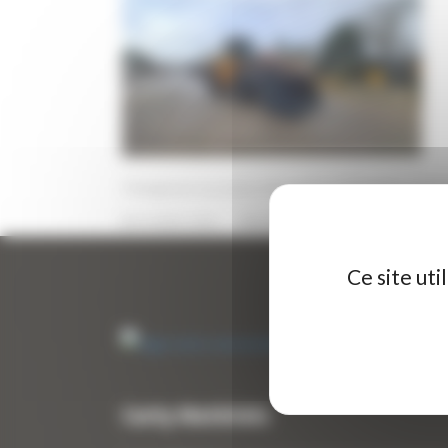
Chargeuse sur pneus d’occasion HYUNDAI HL95
10 MARS 2026
PAR
ERIC ALVAREZ
0
Ce site ut
Curty Matériels