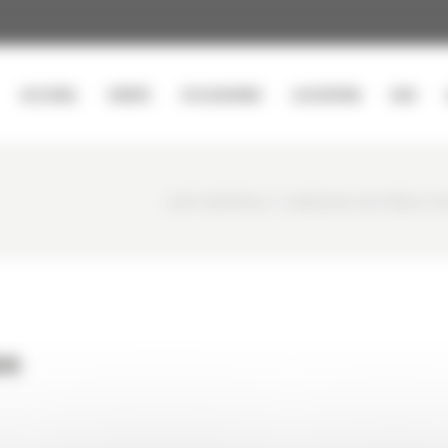
ACCUEIL
VENTE
OCCASIONS
LOCATION
SAV
CURTY MATÉRIELS
/
CHARGEUSE SUR PNEUS OCC
on