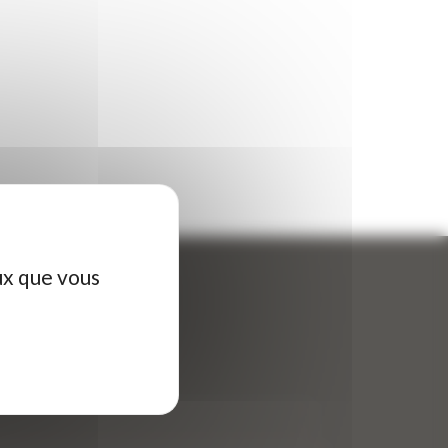
ux que vous
ontactez-nous
tre nom (obligatoire)
*