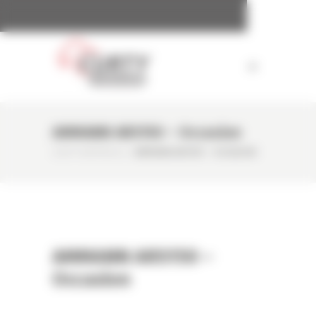
Panneau de gestion des cookies
AMMANN ARS150 – Occasion
CURTY MATÉRIELS
/
AMMANN ARS150 – OCCASION
AMMANN ARS150 –
Occasion