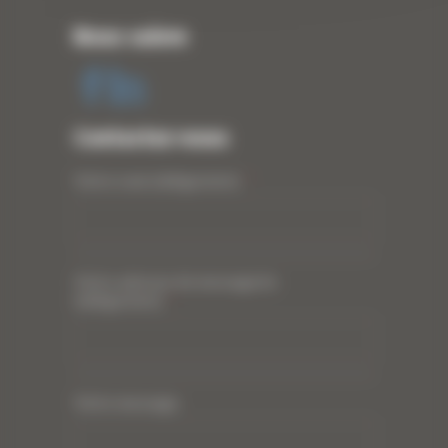
Nous suivre
Contactez-nous
Votre nom (obligatoire)
*
Votre adresse de messagerie
(obligatoire)
*
Votre message