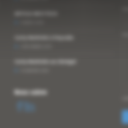
Vo
ARTICLE WESTTECH
6 MARS 2018
Vo
Curty Matériels à Paysalia
3 DÉCEMBRE 2019
Curty Matériels au Sénégal
13 JANVIER 2020
Nous suivre
CA