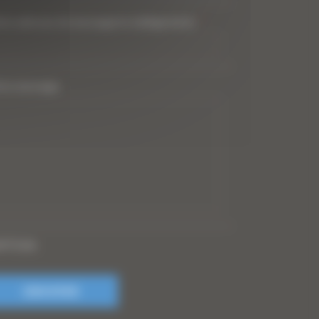
tre adresse de messagerie (obligatoire)
*
tre message
PTCHA