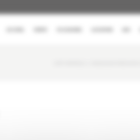
ACCUEIL
VENTE
OCCASIONS
LOCATION
SAV
CURTY MATÉRIELS
/
CONCASSEUR À MÂCHOIRE 