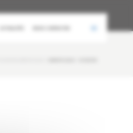
ACTUALITÉS
NOUS CONTACTER
OCCASION SANDVIK QJ340
/
SANDVIK QJ340 – OCCASION