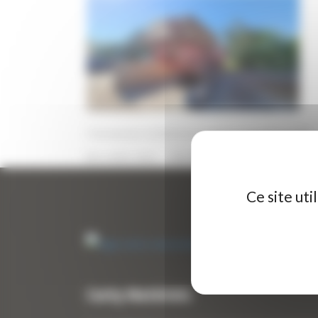
Concasseur à mâchoire occasion Sandvik QJ340
24 AVRIL 2026
PAR
ERIC ALVAREZ
0
Ce site ut
Curty Matériels