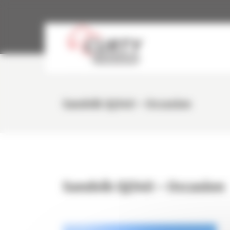
Panneau de gestion des cookies
Sandvik QJ340 – Occasion
Sandvik QJ340 – Occasion