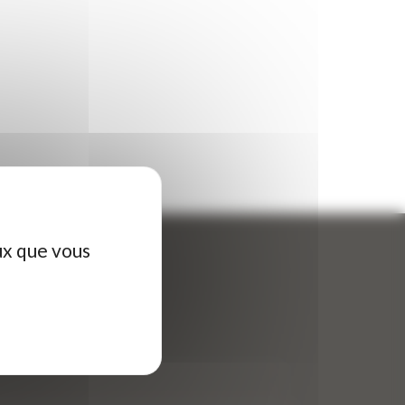
ux que vous
ontactez-nous
tre nom (obligatoire)
*