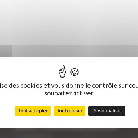
ilise des cookies et vous donne le contrôle sur ce
souhaitez activer
Dernières actualités
C
Tout accepter
Tout refuser
Personnaliser
« Nous achetons avant tout du Curty
Vo
Matériels », David Hernandez de chez DBS
25 FÉVRIER 2021