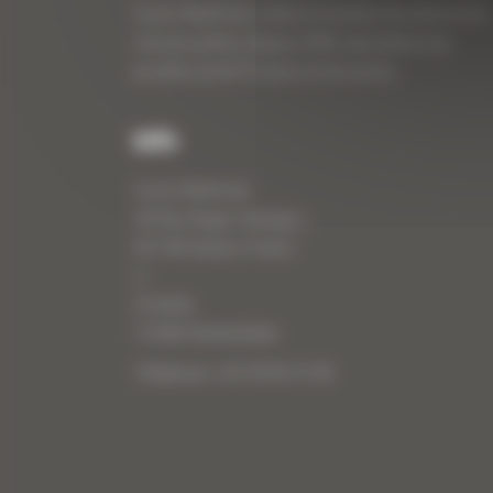
Curty Matériels, vente et location de matériel de
travaux publics depuis 1983, spécialiste des
produits de BTP neufs et d’occasion.
Info
Curty Matériels
40 Rue Roger Salengro,
69 740 Genas, France
//
ZI Arbin
73 800 Montmélian
Téléphone : 04 78 90 57 00