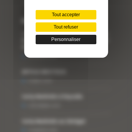
Téléphone : 04 78 90 57 00
Tout accepter
Dernières actualités
Tout refuser
« Nous achetons avant tout du Curty
Personnaliser
Matériels », David Hernandez de chez
DBS
25 FÉVRIER 2021
ARTICLE WESTTECH
6 MARS 2018
Curty Matériels à Paysalia
3 DÉCEMBRE 2019
Curty Matériels au Sénégal
13 JANVIER 2020