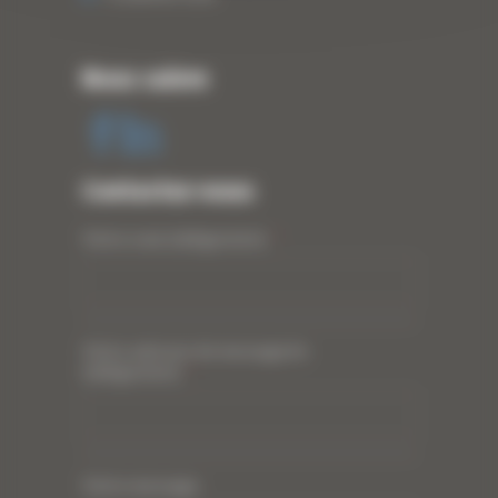
Nous suivre
Contactez-nous
Votre nom (obligatoire)
*
Votre adresse de messagerie
(obligatoire)
*
Votre message