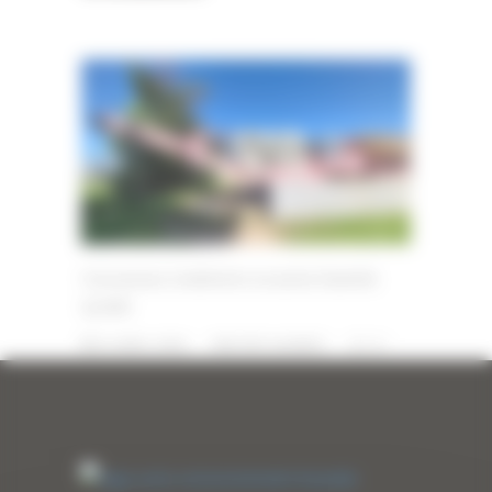
Concasseur à mâchoire occasion Sandvik
QJ340
24 AVRIL 2026
PAR
ERIC ALVAREZ
0