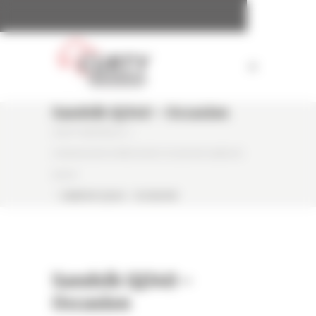
Panneau de gestion des cookies
Sandvik QJ340 – Occasion
CURTY MATÉRIELS
/
CONCASSEUR À MÂCHOIRE OCCASION SANDVIK
QJ340
/
SANDVIK QJ340 – OCCASION
Sandvik QJ340 –
Occasion