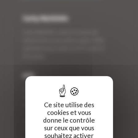
Curty Matériels
Curty Matériels, vente et location de
matériel de travaux publics depuis 1983,
spécialiste des produits de BTP neufs et
d’occasion.
Info
Curty Matériels
40 Rue Roger Salengro,
Ce site utilise des
69 740 Genas, France
cookies et vous
//
donne le contrôle
ZI Arbin
sur ceux que vous
73 800 Montmélian
souhaitez activer