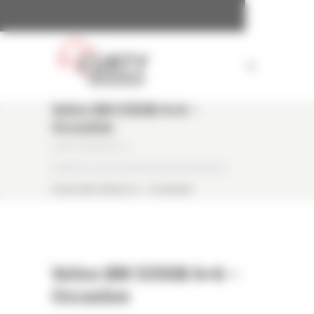
Panneau de gestion des cookies
Volvo BM 5350B 6×6 –
Occasion
CURTY MATÉRIELS
/
DUMPER OCCASION VOLVO BM 5350B 6X6
/
VOLVO BM 5350B 6×6 – OCCASION
Volvo BM 5350B 6×6 –
Occasion