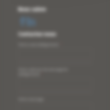
Nous suivre
Contactez-nous
Votre nom (obligatoire)
*
Votre adresse de messagerie
(obligatoire)
*
Votre message