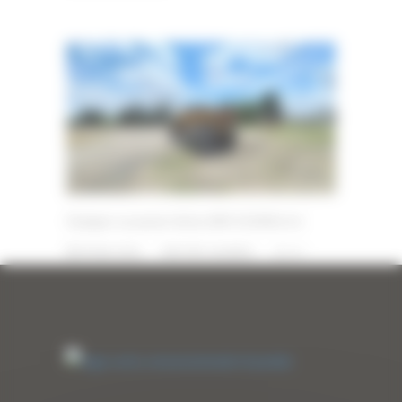
Dumper occasion Volvo BM 5350B 6×6
18 MAI 2026
PAR
ERIC ALVAREZ
0