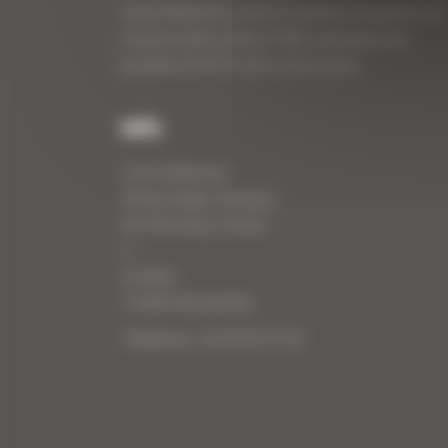
Curty Matériels, vente et location de matériel de
travaux publics depuis 1983, spécialiste des
produits de BTP neufs et d’occasion.
Info
Curty Matériels
40 Rue Roger Salengro,
69 740 Genas, France
//
ZI Arbin
73 800 Montmélian
Téléphone : 04 78 90 57 00