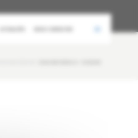
ACTUALITÉS
NOUS CONTACTER
OLVO BM 5350B 6X6
/
VOLVO BM 5350B 6×6 – OCCASION