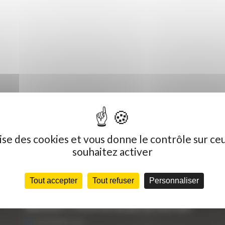
ilise des cookies et vous donne le contrôle sur ce
souhaitez activer
Dernières actualités
C
Tout accepter
Tout refuser
Personnaliser
« Nous achetons avant tout du Curty
Vo
Matériels », David Hernandez de chez DBS
25 FÉVRIER 2021