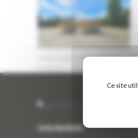
Dumper occasion Volvo BM 5350B 6×6
18 MAI 2026
PAR
ERIC ALVAREZ
0
Ce site ut
Curty Matériels