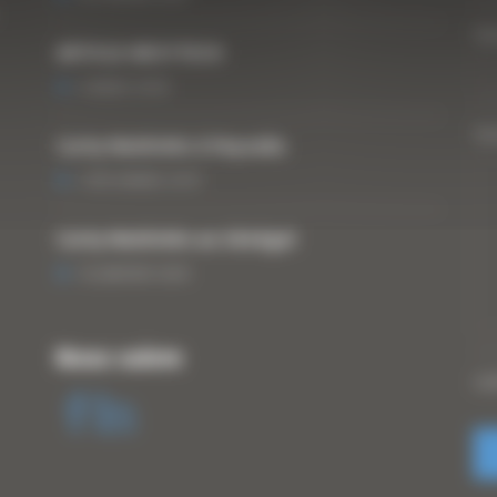
Vo
ARTICLE WESTTECH
6 MARS 2018
Vo
Curty Matériels à Paysalia
3 DÉCEMBRE 2019
Curty Matériels au Sénégal
13 JANVIER 2020
Nous suivre
CA