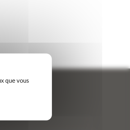
ux que vous
ontactez-nous
tre nom (obligatoire)
*