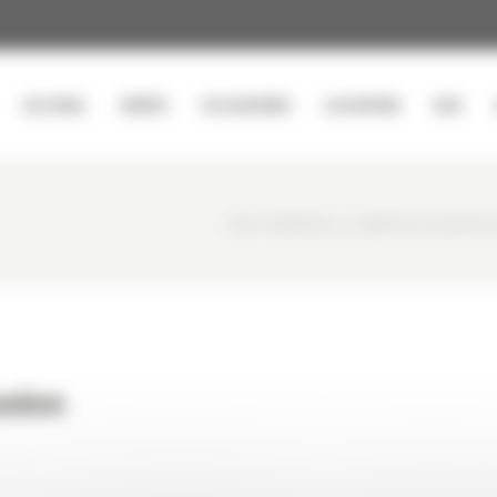
ACCUEIL
VENTE
OCCASIONS
LOCATION
SAV
CURTY MATÉRIELS
/
DUMPER OCCASION V
asion