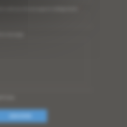
tre adresse de messagerie (obligatoire)
*
tre message
PTCHA