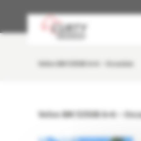
Panneau de gestion des cookies
Volvo BM 5350B 6×6 – Occasion
Volvo BM 5350B 6×6 – Occ