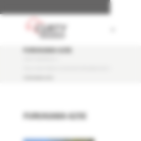
Panneau de gestion des cookies
FURUKAWA 625E
CURTY MATÉRIELS
/
PELLE SUR PNEUS OCCASION FURUKAWA 625E
/
FURUKAWA 625E
FURUKAWA 625E